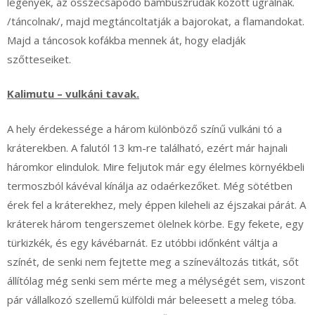
legények, az összecsapódó bambuszrudak között ugrálnak.
/táncolnak/, majd megtáncoltatják a bajorokat, a flamandokat.
Majd a táncosok kofákba mennek át, hogy eladják
szőtteseiket.
Kalimutu – vulkáni tavak.
A hely érdekessége a három különböző színű vulkáni tó a
kráterekben. A falutól 13 km-re található, ezért már hajnali
háromkor elindulok. Mire feljutok már egy élelmes környékbeli
termoszból kávéval kínálja az odaérkezőket. Még sötétben
érek fel a kráterekhez, mely éppen kileheli az éjszakai párát. A
kráterek három tengerszemet ölelnek körbe. Egy fekete, egy
türkizkék, és egy kávébarnát. Ez utóbbi időnként váltja a
színét, de senki nem fejtette meg a színeváltozás titkát, sőt
állítólag még senki sem mérte meg a mélységét sem, viszont
pár vállalkozó szellemű külföldi már beleesett a meleg tóba.