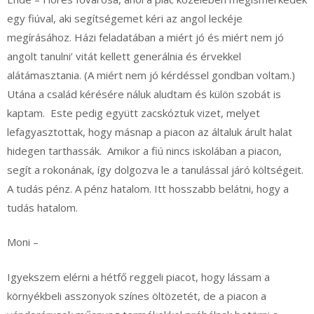
egy fiúval, aki segítségemet kéri az angol leckéje
megírásához. Házi feladatában a miért jó és miért nem jó
angolt tanulni’ vitát kellett generálnia és érvekkel
alátámasztania. (A miért nem jó kérdéssel gondban voltam.)
Utána a család kérésére náluk aludtam és külön szobát is
kaptam. Este pedig együtt zacskóztuk vizet, melyet
lefagyasztottak, hogy másnap a piacon az általuk árult halat
hidegen tarthassák. Amikor a fiú nincs iskolában a piacon,
segít a rokonának, így dolgozva le a tanulással járó költségeit.
A tudás pénz. A pénz hatalom. Itt hosszabb belátni, hogy a
tudás hatalom.
Moni –
Igyekszem elérni a hétfő reggeli piacot, hogy lássam a
környékbeli asszonyok színes öltözetét, de a piacon a