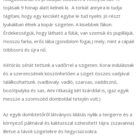
tojásaik 9 hónap alatt kelnek ki. A torkát annyira ki tudja
tágítani, hogy egy kecskét egybe le tud nyelni. Jó részt
lyukakban élnek a kopár szigeten. A kisebbek fákon.
Érdekességük, hogy látható a fülük, van szemük és pupillájuk.
Hosszú farka, erős lába (gondolom fogai,) mely, mint a cápáé
többsorú és újra nő.
Kétórás sétát tettünk a vadőrrel a szigeten. Korai indulásnak
és a szerencsének köszönhetően a sziget összes vadjával
találkozhattunk. (vadbivaly. vadló, szarvas, vaddisznó,
bozótpulyka és sas. Ami ritkaság két lizárddal is, igaz egyik
messze a szomszéd domboldal tetején volt.)
Az egyik dombtetőről látványos kilátás nyílik a tengerre és a
környező pálmával és kaktusszal színesített tájra. (szavanna)
illetve a távoli szigetekre és hegycsúcsokra.