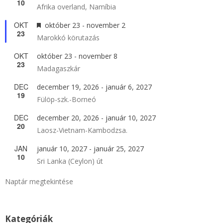
10
Afrika overland, Namíbia
OKT
Kiemelt
október 23
-
november 2
23
Marokkó körutazás
OKT
október 23
-
november 8
23
Madagaszkár
DEC
december 19, 2026
-
január 6, 2027
19
Fülöp-szk.-Borneó
DEC
december 20, 2026
-
január 10, 2027
20
Laosz-Vietnam-Kambodzsa.
JAN
január 10, 2027
-
január 25, 2027
10
Sri Lanka (Ceylon) út
Naptár megtekintése
Kategóriák