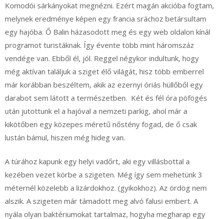
Komodói sárkányokat megnézni. Ezért magán akcióba fogtam,
melynek eredménye képen egy francia sráchoz betársultam
egy hajóba. Ő Balin házasodott meg és egy web oldalon kínál
programot turistáknak. Így évente több mint háromszáz
vendége van. Ebből él, jól. Reggel négykor indultunk, hogy
még aktívan találjuk a sziget élő világát, hisz több emberrel
már korábban beszéltem, akik az ezernyi óriás hüllőből egy
darabot sem látott a természetben. Két és fél óra pöfögés
után jutottunk el a hajóval a nemzeti parkig, ahol már a
kikötőben egy közepes méretű nőstény fogad, de ő csak
lustán bámul, hiszen még hideg van.
A túrához kapunk egy helyi vadőrt, aki egy villásbottal a
kezében vezet körbe a szigeten. Még így sem mehetünk 3
méternél közelebb a lizárdokhoz. (gyikokhoz). Az ördög nem
alszik. A szigeten már támadott meg alvó falusi embert. A
nyála olyan baktériumokat tartalmaz, hogyha megharap egy