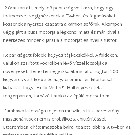
2 órát tartott, mely idő pont elég volt arra, hogy egy
focimeccset végignézzenek a TV-ben, és fogadásokat
kössenek a nyertes csapatra a kamion sofőrök. A kompon
végig járt a busz motorja a légkondi miatt és már jóval a
beérkezés mindenki járatja a motorját és nyeli a füstöt.
Kopár kiégett földek, hegyes táj kecskékkel. A földeken,
vállukon szállított vödrökben lévő vízzel locsolják a
növényeket. Benéztem egy iskolába is, ahol rögtön 100
kisgyerek vett körbe és nagy örömmel és kitartással
kiabálták, hogy „Helló Mister!” Haltenyészetek a
tengerparton, tornázó fiatalok az épülő mecsetben.
Sumbawa lakossága teljesen muszlin, s itt a keresztény
misszionáriusok nem is próbálkoztak hittérítéssel.
Étteremben kiírás: imaszoba balra, toalett jobbra. A tv-ben az
imámot nem szakítja félbe reklám.