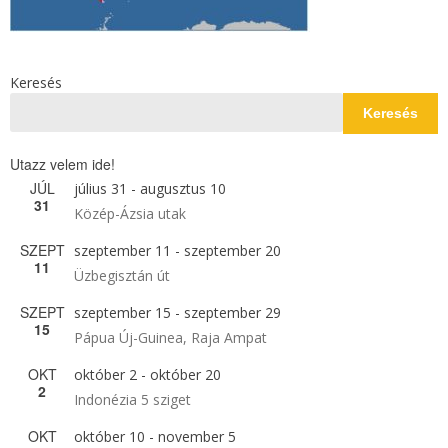
Keresés
Keresés
Utazz velem ide!
JÚL
július 31
-
augusztus 10
31
Közép-Ázsia utak
SZEPT
szeptember 11
-
szeptember 20
11
Üzbegisztán út
SZEPT
szeptember 15
-
szeptember 29
15
Pápua Új-Guinea, Raja Ampat
OKT
október 2
-
október 20
2
Indonézia 5 sziget
OKT
október 10
-
november 5