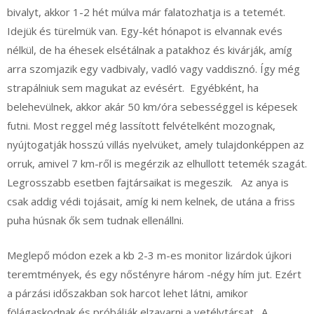
bivalyt, akkor 1-2 hét múlva már falatozhatja is a tetemét.
Idejük és türelmük van. Egy-két hónapot is elvannak evés
nélkül, de ha éhesek elsétálnak a patakhoz és kivárják, amíg
arra szomjazik egy vadbivaly, vadló vagy vaddisznó. Így még
strapálniuk sem magukat az evésért. Egyébként, ha
belehevülnek, akkor akár 50 km/óra sebességgel is képesek
futni. Most reggel még lassított felvételként mozognak,
nyújtogatják hosszú villás nyelvüket, amely tulajdonképpen az
orruk, amivel 7 km-ről is megérzik az elhullott tetemék szagát.
Legrosszabb esetben fajtársaikat is megeszik. Az anya is
csak addig védi tojásait, amíg ki nem kelnek, de utána a friss
puha húsnak ők sem tudnak ellenállni.
Meglepő módon ezek a kb 2-3 m-es monitor lizárdok újkori
teremtmények, és egy nőstényre három -négy hím jut. Ezért
a párzási időszakban sok harcot lehet látni, amikor
fölágaskodnak és próbálják elzavarni a vetélytársat. A