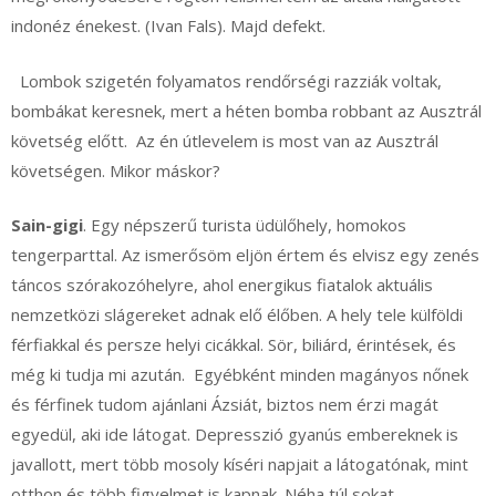
indonéz énekest. (Ivan Fals). Majd defekt.
Lombok szigetén folyamatos rendőrségi razziák voltak,
bombákat keresnek, mert a héten bomba robbant az Ausztrál
követség előtt. Az én útlevelem is most van az Ausztrál
követségen. Mikor máskor?
Sain-gigi
. Egy népszerű turista üdülőhely, homokos
tengerparttal. Az ismerősöm eljön értem és elvisz egy zenés
táncos szórakozóhelyre, ahol energikus fiatalok aktuális
nemzetközi slágereket adnak elő élőben. A hely tele külföldi
férfiakkal és persze helyi cicákkal. Sör, biliárd, érintések, és
még ki tudja mi azután. Egyébként minden magányos nőnek
és férfinek tudom ajánlani Ázsiát, biztos nem érzi magát
egyedül, aki ide látogat. Depresszió gyanús embereknek is
javallott, mert több mosoly kíséri napjait a látogatónak, mint
otthon és több figyelmet is kapnak. Néha túl sokat.