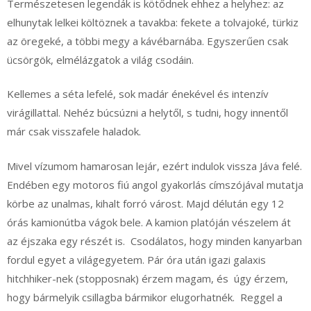
Természetesen legendák is kötődnek ehhez a helyhez: az
elhunytak lelkei költöznek a tavakba: fekete a tolvajoké, türkiz
az öregeké, a többi megy a kávébarnába. Egyszerűen csak
ücsörgök, elmélázgatok a világ csodáin.
Kellemes a séta lefelé, sok madár énekével és intenzív
virágillattal. Nehéz búcsúzni a helytől, s tudni, hogy innentől
már csak visszafele haladok.
Mivel vízumom hamarosan lejár, ezért indulok vissza Jáva felé.
Endében egy motoros fiú angol gyakorlás címszójával mutatja
körbe az unalmas, kihalt forró várost. Majd délután egy 12
órás kamionútba vágok bele. A kamion platóján vészelem át
az éjszaka egy részét is. Csodálatos, hogy minden kanyarban
fordul egyet a világegyetem. Pár óra után igazi galaxis
hitchhiker-nek (stopposnak) érzem magam, és úgy érzem,
hogy bármelyik csillagba bármikor elugorhatnék. Reggel a