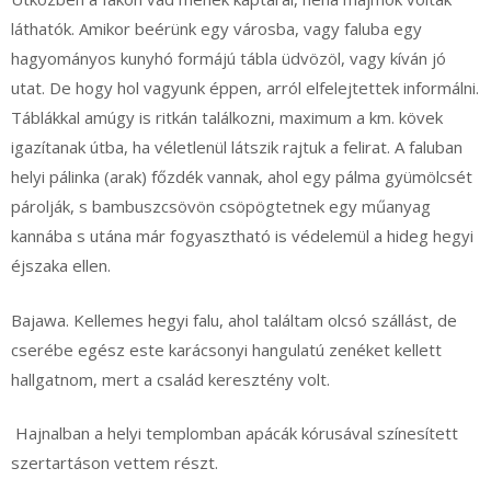
láthatók. Amikor beérünk egy városba, vagy faluba egy
hagyományos kunyhó formájú tábla üdvözöl, vagy kíván jó
utat. De hogy hol vagyunk éppen, arról elfelejtettek informálni.
Táblákkal amúgy is ritkán találkozni, maximum a km. kövek
igazítanak útba, ha véletlenül látszik rajtuk a felirat. A faluban
helyi pálinka (arak) főzdék vannak, ahol egy pálma gyümölcsét
párolják, s bambuszcsövön csöpögtetnek egy műanyag
kannába s utána már fogyasztható is védelemül a hideg hegyi
éjszaka ellen.
Bajawa. Kellemes hegyi falu, ahol találtam olcsó szállást, de
cserébe egész este karácsonyi hangulatú zenéket kellett
hallgatnom, mert a család keresztény volt.
Hajnalban a helyi templomban apácák kórusával színesített
szertartáson vettem részt.