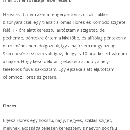
Ha valaki itt nem akar a tengerparton szörfölni, akkor
bizonyára csak egy tranzit állomás Flores és Komodó szigete
felé. 17 óra alatt keresztül autóztam a szigetet, de
pechemre, péntekre értem a kikötőbe, és állítólag pénteken a
muzulmánok nem dolgoznak, így a hajó sem megy aznap.
Szerencsére ez nem volt igaz, de így is 10 órát kellett várnom
a hajóra. Hogy késő délutánig elüssem az időt, a helyi
telefonos fiúval sakkoztam. Egy éjszaka alatt eljutottam
célomhoz Flores szigetére.
.
Flores
Egész Flores egy hosszú, nagy, hegyes, sziklás sziget,
melynek lakossága teljesen keresztény s nagyon sok falu