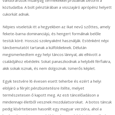
vándorárusok műanyag termékekkel próbálnak betörni a
köztudatba. A bolt pénztárában a visszajáró aprópénz helyett
cukorkát adnak.
Népies viseletük itt a hegyekben az Ikat nevű szőttes, amely
fekete-barna dominanciájú, és hengert formálnak belőle
testük köré. Hosszú szoknyaként használják. Esténként népi
táncbemutatót tartanak a külföldieknek. Délután
megismerkedtem egy helyi táncos lánnyal, aki elhívott a
családjához ebédelni. Sokat panaszkodnak a helybéli férfiakra,
akik sokak isznak, és nem dolgoznak. Ismerős képlet.
Egyik testvére l6 évesen esett teherbe és ezért a helyi
elöljáró a férjét pénzbüntetésre ítélte, melyet
természetesen ő kapott meg. Az esti táncelőadáson a
mindennapi életből vesznek mozdulatsorokat. A botos táncuk
pedig kísértetiesen hasonlít egy magyar verzióra, ahol a