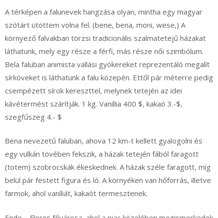
A térképen a falunevek hangzása olyan, mintha egy magyar
szótárt ütöttem volna fel. (bene, bena, moni, wese,) A
környező falvakban törzsi tradicionális szalmatetejű házakat
láthatunk, mely egy része a férfi, más része női szimbólum.
Bela faluban animista vallási gyökereket reprezentáló megalít
sírköveket is láthatunk a falu közepén. Ettől pár méterre pedig
csempézett sírok kereszttel, melynek tetején az idei
kávétermést szárítják. 1 kg. Vanillia 400 $, kakaó 3.-$,
szegfűszeg 4.- $
Bena nevezetű faluban, ahova 12 km-t kellett gyalogolni és
egy vulkán tövében fekszik, a házak tetején fából faragott
(totem) szobrocskák ékeskednek. A házak széle faragott, míg
belül pár festett figura és ló. A környéken van hőforrás, illetve
farmok, ahol vaníliát, kakaót termesztenek.
Ende – Flores fővárosa, ahol a piac közelében megismerkedek