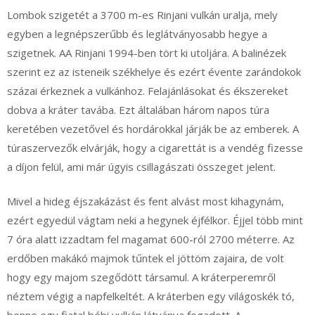
Lombok szigetét a 3700 m-es Rinjani vulkán uralja, mely
egyben a legnépszerűbb és leglátványosabb hegye a
szigetnek. AA Rinjani 1994-ben tört ki utoljára. A balinézek
szerint ez az isteneik székhelye és ezért évente zarándokok
százai érkeznek a vulkánhoz. Felajánlásokat és ékszereket
dobva a kráter tavába. Ezt általában három napos túra
keretében vezetővel és hordárokkal járják be az emberek. A
túraszervezők elvárják, hogy a cigarettát is a vendég fizesse
a díjon felül, ami már úgyis csillagászati összeget jelent.
Mivel a hideg éjszakázást és fent alvást most kihagynám,
ezért egyedül vágtam neki a hegynek éjfélkor. Éjjel több mint
7 óra alatt izzadtam fel magamat 600-ról 2700 méterre. Az
erdőben makákó majmok tűntek el jöttöm zajaira, de volt
hogy egy majom szegődött társamul. A kráterperemről
néztem végig a napfelkeltét. A kráterben egy világoskék tó,