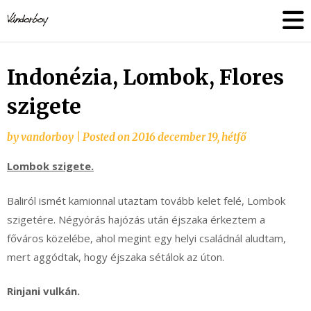
Skip
vandorboy
to
content
Indonézia, Lombok, Flores
szigete
by
vandorboy
|
Posted on
2016 december 19, hétfő
Lombok szigete.
Baliról ismét kamionnal utaztam tovább kelet felé, Lombok
szigetére. Négyórás hajózás után éjszaka érkeztem a
főváros közelébe, ahol megint egy helyi családnál aludtam,
mert aggódtak, hogy éjszaka sétálok az úton.
Rinjani vulkán.