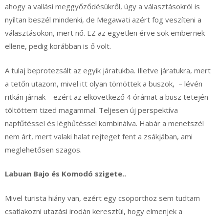
ahogy a vallási meggyőződésükről, úgy a választásokról is
nyíltan beszél mindenki, de Megawati azért fog veszíteni a
választásokon, mert nő. EZ az egyetlen érve sok embernek
ellene, pedig korábban is ő volt.
A tulaj beprotezsált az egyik járatukba. Illetve járatukra, mert
a tetőn utazom, mivel itt olyan tömöttek a buszok, – lévén
ritkán járnak – ezért az elkövetkező 4 órámat a busz tetején
töltöttem tized magammal. Teljesen új perspektíva
napfűtéssel és léghűtéssel kombinálva. Habár a menetszél
nem árt, mert valaki halat rejteget fent a zsákjában, ami
meglehetősen szagos.
Labuan Bajo és Komodó szigete..
Mivel turista hiány van, ezért egy csoporthoz sem tudtam
csatlakozni utazási irodán keresztül, hogy elmenjek a