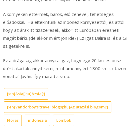
A környéken éttermek, bárok, élő zenével, tehetséges
előadókkal. Ha eltekintünk az indonéz környezettől, és attól
hogy az árak itt tízszeresek, akkor itt Európában érezheti
magát bárki. (de akkor miért jön ide?) Ez igaz Balira is, és a Gili
szigetekre is.
Ez a drágaság akkor annyira igaz, hogy egy 20 km-es busz
útért akartak annyit kérni, mint amennyiért 1300 km-t utazom
vonattal Jáván. Így marad a stop.
[:en]Asia[:hu]Ázsia[:]
[:en]Vandorboy's travel blogs[:hu]Az utazási blogom[:]
Flores
indonézia
Lombok