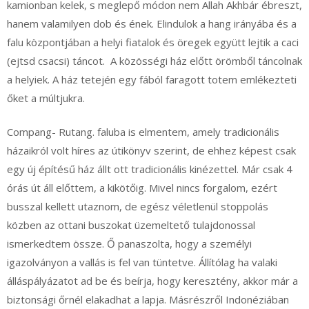
kamionban kelek, s meglepő módon nem Allah Akhbár ébreszt,
hanem valamilyen dob és ének. Elindulok a hang irányába és a
falu központjában a helyi fiatalok és öregek együtt lejtik a caci
(ejtsd csacsi) táncot. A közösségi ház előtt örömből táncolnak
a helyiek. A ház tetején egy fából faragott totem emlékezteti
őket a múltjukra.
Compang- Rutang. faluba is elmentem, amely tradicionális
házaikról volt híres az útikönyv szerint, de ehhez képest csak
egy új építésű ház állt ott tradicionális kinézettel. Már csak 4
órás út áll előttem, a kikötőig. Mivel nincs forgalom, ezért
busszal kellett utaznom, de egész véletlenül stoppolás
közben az ottani buszokat üzemeltető tulajdonossal
ismerkedtem össze. Ő panaszolta, hogy a személyi
igazolványon a vallás is fel van tüntetve. Állítólag ha valaki
álláspályázatot ad be és beírja, hogy keresztény, akkor már a
biztonsági őrnél elakadhat a lapja. Másrészről Indonéziában