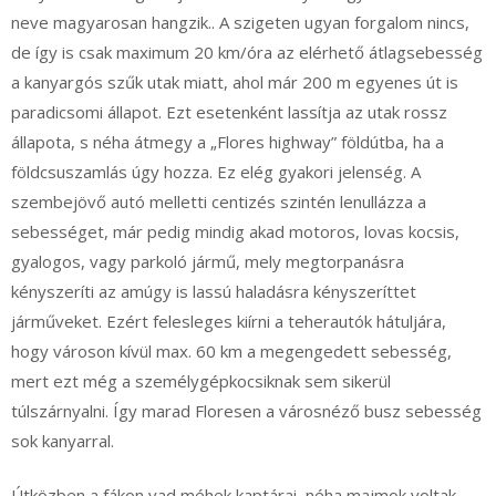
neve magyarosan hangzik.. A szigeten ugyan forgalom nincs,
de így is csak maximum 20 km/óra az elérhető átlagsebesség
a kanyargós szűk utak miatt, ahol már 200 m egyenes út is
paradicsomi állapot. Ezt esetenként lassítja az utak rossz
állapota, s néha átmegy a „Flores highway” földútba, ha a
földcsuszamlás úgy hozza. Ez elég gyakori jelenség. A
szembejövő autó melletti centizés szintén lenullázza a
sebességet, már pedig mindig akad motoros, lovas kocsis,
gyalogos, vagy parkoló jármű, mely megtorpanásra
kényszeríti az amúgy is lassú haladásra kényszeríttet
járműveket. Ezért felesleges kiírni a teherautók hátuljára,
hogy városon kívül max. 60 km a megengedett sebesség,
mert ezt még a személygépkocsiknak sem sikerül
túlszárnyalni. Így marad Floresen a városnéző busz sebesség
sok kanyarral.
Útközben a fákon vad méhek kaptárai, néha majmok voltak