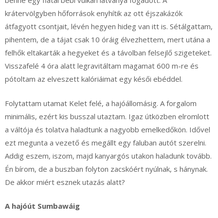
benne egy fiatal bébi vulkán látványa fogadott. A
krátervölgyben hőforrások enyhítik az ott éjszakázók
átfagyott csontjait, lévén hegyen hideg van itt is. Sétálgattam,
pihentem, de a tájat csak 10 óráig élvezhettem, mert utána a
felhők eltakarták a hegyeket és a távolban felsejlő szigeteket.
Visszafelé 4 óra alatt legravitáltam magamat 600 m-re és
pótoltam az elveszett kalóriáimat egy késői ebéddel.
Folytattam utamat Kelet felé, a hajóállomásig. A forgalom
minimális, ezért kis busszal utaztam. Igaz útközben elromlott
a váltója és tolatva haladtunk a nagyobb emelkedőkön. Idővel
ezt megunta a vezető és megállt egy faluban autót szerelni.
Addig eszem, iszom, majd kanyargós utakon haladunk tovább.
Én bírom, de a buszban folyton zacskóért nyúlnak, s hánynak.
De akkor miért esznek utazás alatt?
A hajóút Sumbawáig