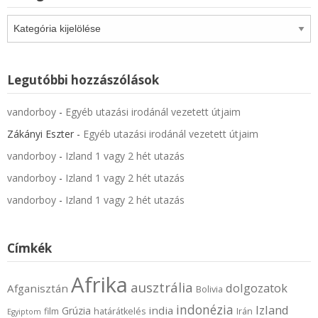
Kategóriák
Legutóbbi hozzászólások
vandorboy
-
Egyéb utazási irodánál vezetett útjaim
Zákányi Eszter
-
Egyéb utazási irodánál vezetett útjaim
vandorboy
-
Izland 1 vagy 2 hét utazás
vandorboy
-
Izland 1 vagy 2 hét utazás
vandorboy
-
Izland 1 vagy 2 hét utazás
Címkék
Afrika
ausztrália
dolgozatok
Afganisztán
Bolivia
indonézia
Izland
india
Grúzia
film
határátkelés
Irán
Egyiptom