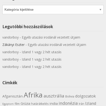
Kategóriák
Legutóbbi hozzászólások
vandorboy
-
Egyéb utazási irodánál vezetett útjaim
Zákányi Eszter
-
Egyéb utazási irodánál vezetett útjaim
vandorboy
-
Izland 1 vagy 2 hét utazás
vandorboy
-
Izland 1 vagy 2 hét utazás
vandorboy
-
Izland 1 vagy 2 hét utazás
Címkék
Afrika
ausztrália
dolgozatok
Afganisztán
Bolivia
indonézia
Izland
india
Grúzia
film
határátkelés
Irán
Egyiptom