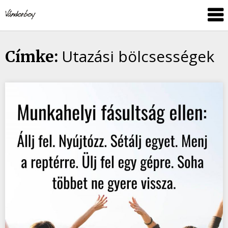
Skip
vandorboy
to
content
Utazási bölcsességek
Címke: