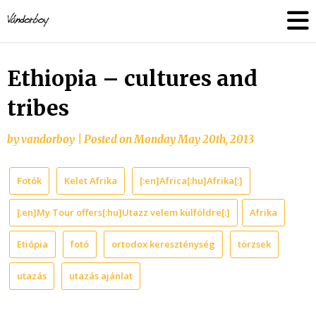
Skip
vandorboy
to
content
Ethiopia – cultures and
tribes
by
vandorboy
|
Posted on
Monday May 20th, 2013
Fotók
Kelet Afrika
[:en]Africa[:hu]Afrika[:]
[:en]My Tour offers[:hu]Utazz velem külföldre[:]
Afrika
Etiópia
fotó
ortodox kereszténység
törzsek
utazás
utazás ajánlat