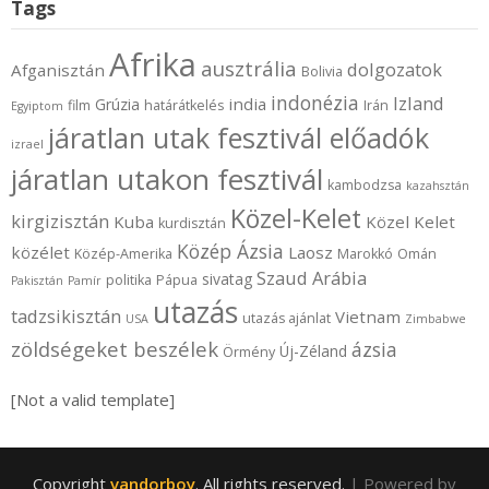
Tags
Afrika
ausztrália
dolgozatok
Afganisztán
Bolivia
indonézia
Izland
india
Grúzia
film
határátkelés
Irán
Egyiptom
járatlan utak fesztivál előadók
izrael
járatlan utakon fesztivál
kambodzsa
kazahsztán
Közel-Kelet
kirgizisztán
Kuba
Közel Kelet
kurdisztán
Közép Ázsia
közélet
Laosz
Közép-Amerika
Marokkó
Omán
Szaud Arábia
sivatag
politika
Pápua
Pakisztán
Pamír
utazás
tadzsikisztán
Vietnam
utazás ajánlat
USA
Zimbabwe
zöldségeket beszélek
ázsia
Új-Zéland
Örmény
[Not a valid template]
Copyright
vandorboy
. All rights reserved.
| Powered by