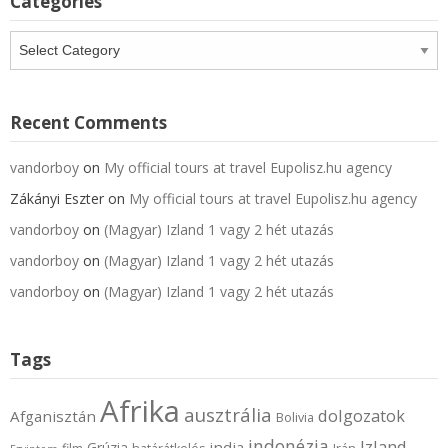
Categories
Categories
Recent Comments
vandorboy
on
My official tours at travel Eupolisz.hu agency
Zákányi Eszter
on
My official tours at travel Eupolisz.hu agency
vandorboy
on
(Magyar) Izland 1 vagy 2 hét utazás
vandorboy
on
(Magyar) Izland 1 vagy 2 hét utazás
vandorboy
on
(Magyar) Izland 1 vagy 2 hét utazás
Tags
Afrika
ausztrália
dolgozatok
Afganisztán
Bolivia
indonézia
Izland
india
Grúzia