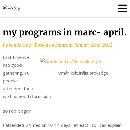
Skip
vandorboy
to
content
my programs in marc- april.
by
vandorboy
|
Posted on
Saturday January 28th, 2012
Last time we
had good
gathering, 10
Omán kultúrális örökségei
people
attended, then
we had good discussion.
so i do it again.
I attended 5 times on 10-14 days retreats.. so i can explain