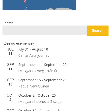
Search
Search
Közelgő események
JUL
July 31
-
August 10
31
Cental Asia journey
SEP
September 11
-
September 20
11
(Magyar) Üzbegisztán út
SEP
September 15
-
September 29
15
Papua New Guinea
OCT
October 2
-
October 20
2
(Magyar) Indonézia 5 sziget
OCT
October 10
-
November 5