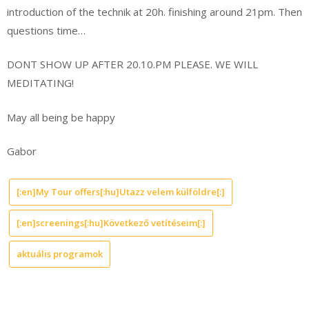
introduction of the technik at 20h. finishing around 21pm. Then
questions time…
DONT SHOW UP AFTER 20.10.PM PLEASE. WE WILL
MEDITATING!
May all being be happy
Gabor
[:en]My Tour offers[:hu]Utazz velem külföldre[:]
[:en]screenings[:hu]Következő vetítéseim[:]
aktuális programok