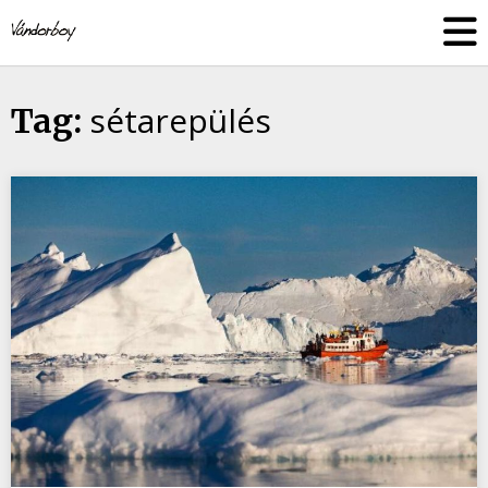
Skip
vandorboy
to
content
sétarepülés
Tag: