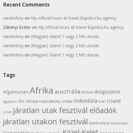
Recent Comments
vandorboy
on
My official tours at travel Eupolisz.hu agency
Zákányi Eszter
on
My official tours at travel Eupolisz.hu agency
vandorboy
on
(Magyar) Izland 1 vagy 2 hét utazás
vandorboy
on
(Magyar) Izland 1 vagy 2 hét utazás
vandorboy
on
(Magyar) Izland 1 vagy 2 hét utazás
Tags
Afrika
ausztrália
dolgozatok
Afganisztán
Bolivia
indonézia
Izland
india
Grúzia
film
határátkelés
Irán
Egyiptom
járatlan utak fesztivál előadók
izrael
járatlan utakon fesztivál
kambodzsa
kazahsztán
Közel-Kelet
kirgizisztán
Kuba
Közel Kelet