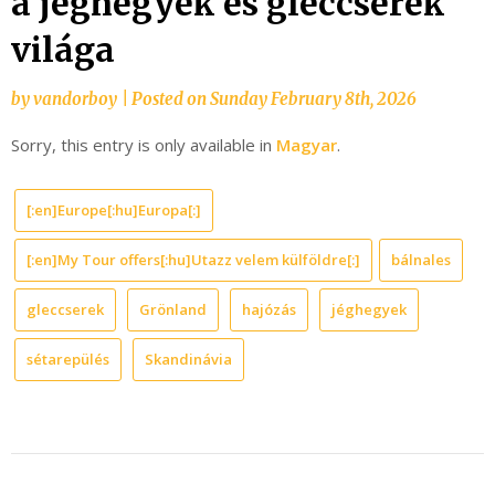
a jéghegyek és gleccserek
világa
by
vandorboy
|
Posted on
Sunday February 8th, 2026
Sorry, this entry is only available in
Magyar
.
[:en]Europe[:hu]Europa[:]
[:en]My Tour offers[:hu]Utazz velem külföldre[:]
bálnales
gleccserek
Grönland
hajózás
jéghegyek
sétarepülés
Skandinávia