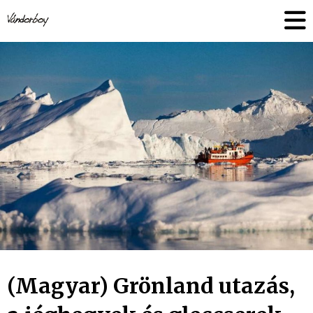
Skip
vandorboy
to
content
(Magyar) Grönland utazás,