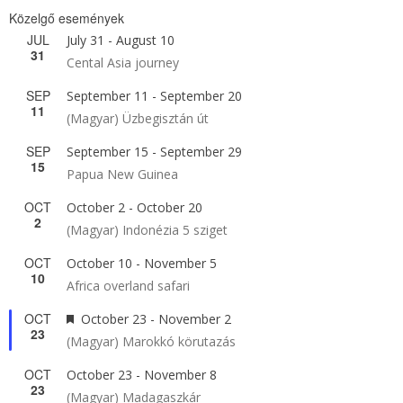
Közelgő események
JUL
July 31
-
August 10
31
Cental Asia journey
SEP
September 11
-
September 20
11
(Magyar) Üzbegisztán út
SEP
September 15
-
September 29
15
Papua New Guinea
OCT
October 2
-
October 20
2
(Magyar) Indonézia 5 sziget
OCT
October 10
-
November 5
10
Africa overland safari
OCT
Featured
October 23
-
November 2
23
(Magyar) Marokkó körutazás
OCT
October 23
-
November 8
23
(Magyar) Madagaszkár