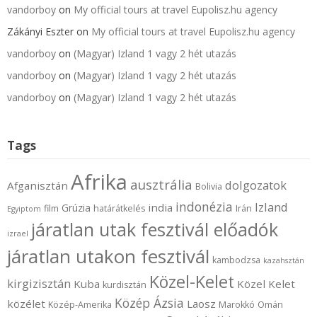
vandorboy
on
My official tours at travel Eupolisz.hu agency
Zákányi Eszter
on
My official tours at travel Eupolisz.hu agency
vandorboy
on
(Magyar) Izland 1 vagy 2 hét utazás
vandorboy
on
(Magyar) Izland 1 vagy 2 hét utazás
vandorboy
on
(Magyar) Izland 1 vagy 2 hét utazás
Tags
Afrika
ausztrália
dolgozatok
Afganisztán
Bolivia
indonézia
Izland
india
Grúzia
film
határátkelés
Irán
Egyiptom
járatlan utak fesztivál előadók
izrael
járatlan utakon fesztivál
kambodzsa
kazahsztán
Közel-Kelet
kirgizisztán
Kuba
Közel Kelet
kurdisztán
Közép Ázsia
közélet
Laosz
Közép-Amerika
Marokkó
Omán