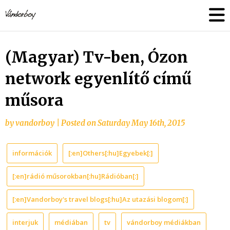
Skip
vandorboy
to
content
(Magyar) Tv-ben, Ózon
network egyenlítő című
műsora
by
vandorboy
|
Posted on
Saturday May 16th, 2015
információk
[:en]Others[:hu]Egyebek[:]
[:en]rádió műsorokban[:hu]Rádióban[:]
[:en]Vandorboy's travel blogs[:hu]Az utazási blogom[:]
interjuk
médiában
tv
vándorboy médiákban