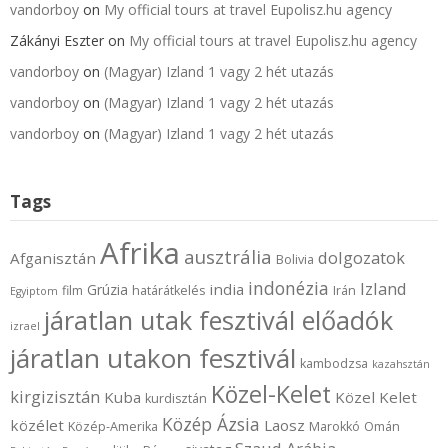
vandorboy
on
My official tours at travel Eupolisz.hu agency
Zákányi Eszter
on
My official tours at travel Eupolisz.hu agency
vandorboy
on
(Magyar) Izland 1 vagy 2 hét utazás
vandorboy
on
(Magyar) Izland 1 vagy 2 hét utazás
vandorboy
on
(Magyar) Izland 1 vagy 2 hét utazás
Tags
Afrika
ausztrália
dolgozatok
Afganisztán
Bolivia
indonézia
Izland
india
Grúzia
film
határátkelés
Irán
Egyiptom
járatlan utak fesztivál előadók
izrael
járatlan utakon fesztivál
kambodzsa
kazahsztán
Közel-Kelet
kirgizisztán
Kuba
Közel Kelet
kurdisztán
Közép Ázsia
közélet
Laosz
Közép-Amerika
Marokkó
Omán