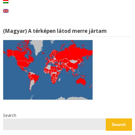
(Magyar) A térképen látod merre jártam
Search
Search