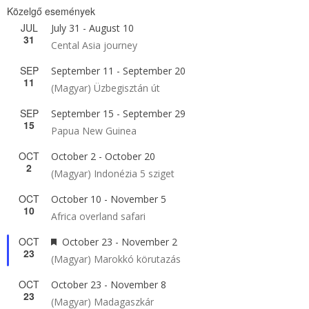
Közelgő események
JUL
July 31
-
August 10
31
Cental Asia journey
SEP
September 11
-
September 20
11
(Magyar) Üzbegisztán út
SEP
September 15
-
September 29
15
Papua New Guinea
OCT
October 2
-
October 20
2
(Magyar) Indonézia 5 sziget
OCT
October 10
-
November 5
10
Africa overland safari
OCT
Featured
October 23
-
November 2
23
(Magyar) Marokkó körutazás
OCT
October 23
-
November 8
23
(Magyar) Madagaszkár