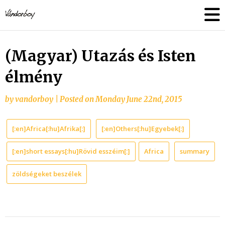
Skip
vandorboy
to
content
(Magyar) Utazás és Isten
élmény
by
vandorboy
|
Posted on
Monday June 22nd, 2015
[:en]Africa[:hu]Afrika[:]
[:en]Others[:hu]Egyebek[:]
[:en]short essays[:hu]Rövid esszéim[:]
Africa
summary
zöldségeket beszélek