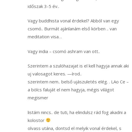
időszak 3-5 év..
Vagy buddhista vonal érdekel? Abból van egy
csomó.. Burmát ajánlanám első körben .. van
meditation visa…
Vagy india – csomó ashram van ott..
Szerintem a szulöhazajat is el kell hagyja annak aki
uj valosagot keres. —írod..
szerintem nem.. belső ujászuletés elég. . LAo Ce –
a bölcs faluját el nem hagyja, mégis világot
megismer
listám nincs.. de tuti, ha elindulsz rád fog akadni a
kolostor
olvass utána, dontsd el melyik vonal érdekel, s