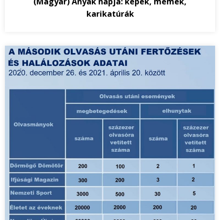
(Magyar) Anyák napja: képek, mémek,
karikatúrák