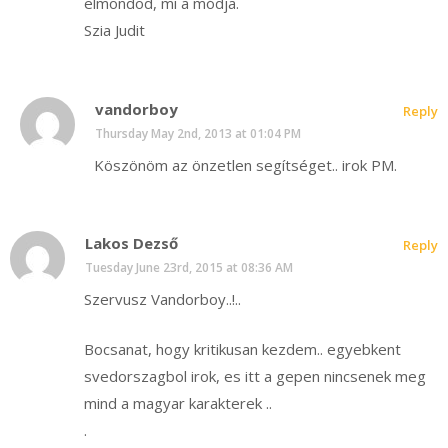
elmondod, mi a módja.
Szia Judit
vandorboy
Reply
Thursday May 2nd, 2013 at 01:04 PM
Köszönöm az önzetlen segítséget.. irok PM.
Lakos Dezső
Reply
Tuesday June 23rd, 2015 at 08:36 AM
Szervusz Vandorboy..!..
Bocsanat, hogy kritikusan kezdem.. egyebkent
svedorszagbol irok, es itt a gepen nincsenek meg
mind a magyar karakterek ..
.