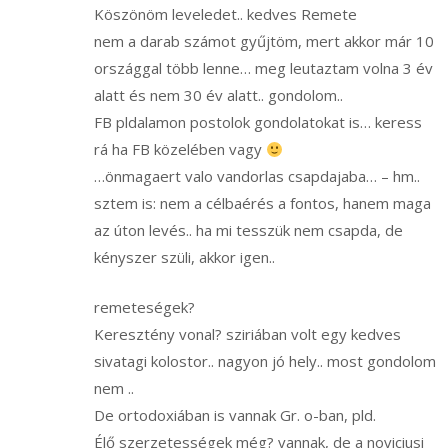
Köszönöm leveledet.. kedves Remete
nem a darab számot gyűjtöm, mert akkor már 10
országgal több lenne… meg leutaztam volna 3 év
alatt és nem 30 év alatt.. gondolom..
FB pldalamon postolok gondolatokat is… keress
rá ha FB közelében vagy
…önmagaert valo vandorlas csapdajaba… – hm..
sztem is: nem a célbaérés a fontos, hanem maga
az úton levés.. ha mi tesszük nem csapda, de
kényszer szüli, akkor igen..
remeteségek?
Keresztény vonal? sziriában volt egy kedves
sivatagi kolostor.. nagyon jó hely.. most gondolom
nem ..
De ortodoxiában is vannak Gr. o-ban, pld.
Élő szerzetességek még? vannak, de a noviciusi