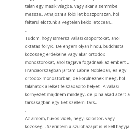
talan egy masik vilagba, vagy akar a semmibe
messze.. Athajozni a földi let boszporszan, hol
feltarul elöttunk a vegtelen keklö letocean…
..
Tudom, hogy ismersz vallasi csoportokat, ahol
oktatas follyik.. De engem olyan hindu, buddhista
közösseg erdekelne vagy akar ortodox
monostorokat, ahol tagjava fogadnaak az embert ..
Franciaorszagban jartam Labrie Nobleban, es egy
ortodox monostorban, de körulneznek meeg, hol
talahatok a lelket felszabadito helyet.. A vallasi
környezet majdnem mindegy, de jo ha akad azert a
tarsasagban egy-ket szellemi tars..
.
Az almom, huvös videk, hegyi kolostor, vagy
közöseg… Szerintem a szulöhazajat is el kell hagyja