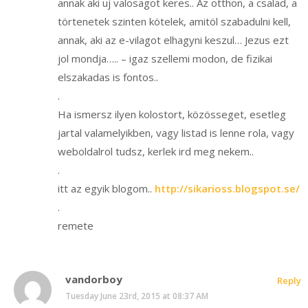
annak aki uj valosagot keres.. Az otthon, a csalad, a
törtenetek szinten kötelek, amitöl szabadulni kell,
annak, aki az e-vilagot elhagyni keszul… Jezus ezt
jol mondja….. – igaz szellemi modon, de fizikai
elszakadas is fontos..
.
Ha ismersz ilyen kolostort, közösseget, esetleg
jartal valamelyikben, vagy listad is lenne rola, vagy
weboldalrol tudsz, kerlek ird meg nekem..
.
itt az egyik blogom..
http://sikarioss.blogspot.se/
.
remete
vandorboy
Reply
Tuesday June 23rd, 2015 at 08:37 AM