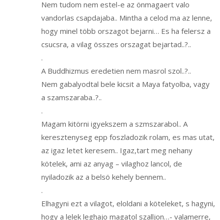
Nem tudom nem estel-e az önmagaert valo
vandorlas csapdajaba.. Mintha a celod ma az lenne,
hogy minel több orszagot bejarni… Es ha felersz a
csucsra, a vilag összes orszagat bejartad..?..
.
A Buddhizmus eredetien nem masrol szol..?..
Nem gabalyodtal bele kicsit a Maya fatyolba, vagy
a szamszaraba..?..
.
Magam kitörni igyekszem a szmszarabol.. A
keresztenyseg epp foszladozik rolam, es mas utat,
az igaz letet keresem.. Igaz,tart meg nehany
kötelek, ami az anyag – vilaghoz lancol, de
nyiladozik az a belsö kehely bennem..
.
Elhagyni ezt a vilagot, eloldani a köteleket, s hagyni,
hogy a lelek leghajo magatol szalljon…- valamerre,