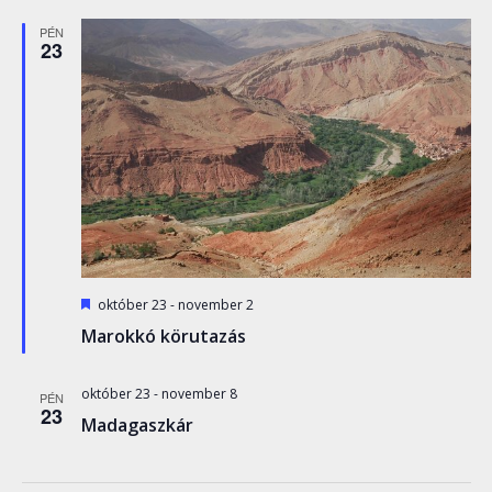
PÉN
23
Kiemelt
október 23
-
november 2
Marokkó körutazás
október 23
-
november 8
PÉN
23
Madagaszkár