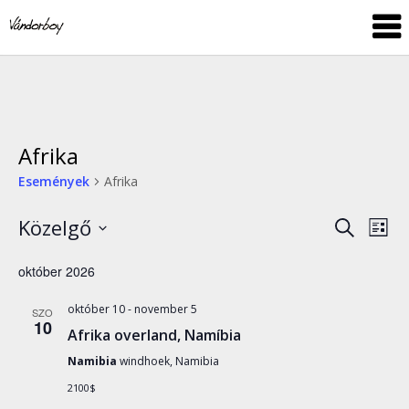
Skip
vandorboy
to
content
Afrika
Események
Afrika
Közelgő
Esemé
Es
Keresett
Lista
kifejezés
néz
Dátum
keresé
október 2026
nav
kiválasztása.
és
október 10
-
november 5
SZO
nézet
10
Afrika overland, Namíbia
válasz
Namibia
windhoek, Namibia
2100$