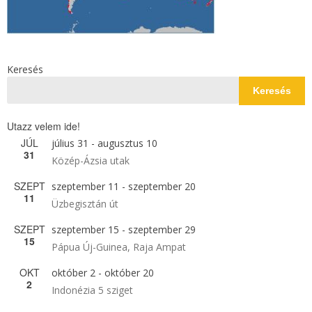
Keresés
Keresés
Utazz velem ide!
JÚL
július 31
-
augusztus 10
31
Közép-Ázsia utak
SZEPT
szeptember 11
-
szeptember 20
11
Üzbegisztán út
SZEPT
szeptember 15
-
szeptember 29
15
Pápua Új-Guinea, Raja Ampat
OKT
október 2
-
október 20
2
Indonézia 5 sziget