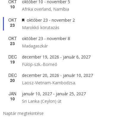
OKT
október 10
-
november 5
10
Afrika overland, Namíbia
OKT
Kiemelt
október 23
-
november 2
23
Marokkó körutazás
OKT
október 23
-
november 8
23
Madagaszkár
DEC
december 19, 2026
-
január 6, 2027
19
Fülöp-szk.-Borneó
DEC
december 20, 2026
-
január 10, 2027
20
Laosz-Vietnam-Kambodzsa.
JAN
január 10, 2027
-
január 25, 2027
10
Sri Lanka (Ceylon) út
Naptár megtekintése