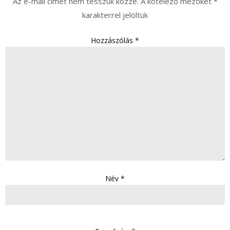
Az e-mail címet nem tesszük közzé.
A kötelező mezőket
*
karakterrel jelöltük
Hozzászólás
*
Név
*