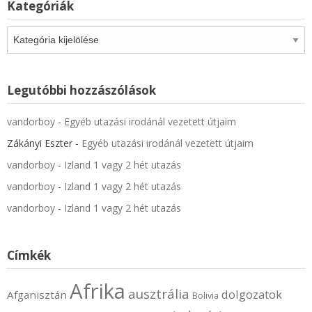
Kategóriák
Kategóriák
Legutóbbi hozzászólások
vandorboy
-
Egyéb utazási irodánál vezetett útjaim
Zákányi Eszter
-
Egyéb utazási irodánál vezetett útjaim
vandorboy
-
Izland 1 vagy 2 hét utazás
vandorboy
-
Izland 1 vagy 2 hét utazás
vandorboy
-
Izland 1 vagy 2 hét utazás
Címkék
Afrika
ausztrália
dolgozatok
Afganisztán
Bolivia