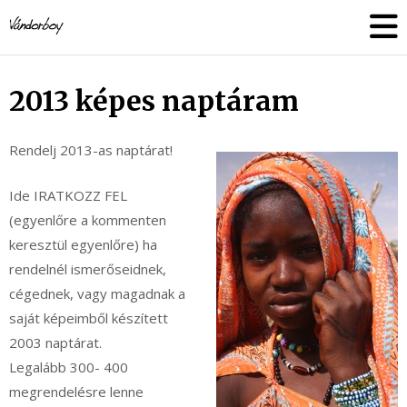
Skip
vandorboy
to
content
2013 képes naptáram
Rendelj 2013-as naptárat!
Ide IRATKOZZ FEL
(egyenlőre a kommenten
keresztül egyenlőre) ha
rendelnél ismerőseidnek,
cégednek, vagy magadnak a
saját képeimből készített
2003 naptárat.
Legalább 300- 400
megrendelésre lenne