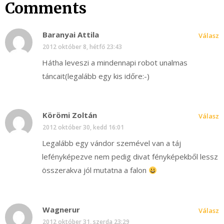
Comments
Baranyai Attila
Válasz
2012 október 8, hétfő 23:43
Hátha leveszi a mindennapi robot unalmas
táncait(legalább egy kis időre:-)
Körömi Zoltán
Válasz
2012 október 30, kedd 16:01
Legalább egy vándor szemével van a táj
lefényképezve nem pedig divat fényképekből lessz
összerakva jól mutatna a falon
Wagnerur
Válasz
2012 október 31, szerda 23:29