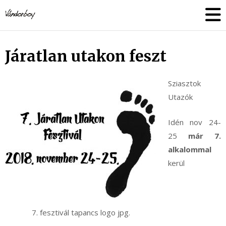
Skip
vandorboy
to
content
Járatlan utakon feszt
Sziasztok
Utazók
Idén nov 24-
25
már 7.
alkalommal
kerül
7. fesztivál tapancs logo jpg.