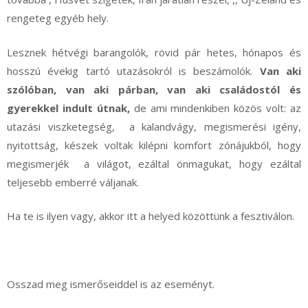
rengeteg egyéb hely.
Lesznek hétvégi barangolók, rövid pár hetes, hónapos és
hosszú évekig tartó utazásokról is beszámolók.
Van aki
szólóban, van aki párban, van aki családostól és
gyerekkel indult útnak,
de ami mindenkiben közös volt: az
utazási viszketegség, a kalandvágy, megismerési igény,
nyitottság, készek voltak kilépni komfort zónájukból, hogy
megismerjék a világot, ezáltal önmagukat, hogy ezáltal
teljesebb emberré váljanak.
Ha te is ilyen vagy, akkor itt a helyed közöttünk a fesztiválon.
Osszad meg ismerőseiddel is az eseményt.