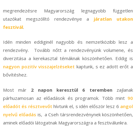
megrendezésre Magyarország legnagyobb független
utazókat megszólító rendezvénye a
járatlan utakon
fesztivál
.
Idén minden eddiginél nagyobb és nemzetközibb lesz a
rendezvény. Tovább nőtt a rendezvényünk volumene, és
diverzitása a kerekasztal témáknak köszönhetően. Eddig is
nagyon pozitív visszajelzéseket
kaptunk, s ez adott erőt a
bővítéshez.
Most már
2 napon keresztül 6 teremben
zajlanak
párhuzamosan az előadások és programok. Több mint
90
előadót és résztvevőt
hívtunk el, s idén először lesz 6
angol
nyelvű előadás
is, a Cseh társrendezvénynek köszönhetően,
aminek előadói látogatnak Magyarországra a fesztiválunkra.