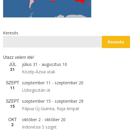
Keresés
Keresés
Utazz velem ide!
JÚL
július 31
-
augusztus 10
31
Közép-Ázsia utak
SZEPT
szeptember 11
-
szeptember 20
11
Üzbegisztán út
SZEPT
szeptember 15
-
szeptember 29
15
Pápua Új-Guinea, Raja Ampat
OKT
október 2
-
október 20
2
Indonézia 5 sziget