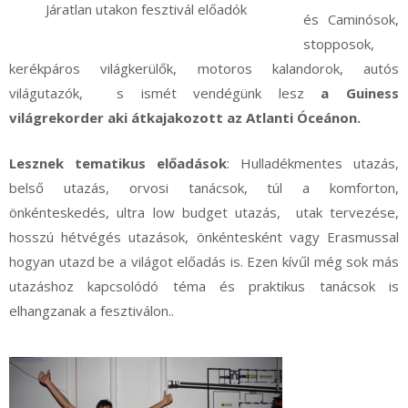
Járatlan utakon fesztivál előadók
és Caminósok,
stopposok,
kerékpáros világkerülők, motoros kalandorok, autós
világutazók, s ismét vendégünk lesz
a Guiness
világrekorder aki átkajakozott az Atlanti Óceánon.
Lesznek tematikus előadások
: Hulladékmentes utazás,
belső utazás, orvosi tanácsok, túl a komforton,
önkénteskedés, ultra low budget utazás, utak tervezése,
hosszú hétvégés utazások, önkéntesként vagy Erasmussal
hogyan utazd be a világot előadás is. Ezen kívűl még sok más
utazáshoz kapcsolódó téma és praktikus tanácsok is
elhangzanak a fesztiválon..