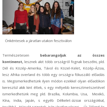
Önkéntesek a járatlan utakon fesztiválon
Természetesen
bebarangoljuk az összes
kontinenst,
lesznek akit több országról fognak beszélni, pld.
Dél és Közép-Amerika, Távol és Közel-Kelet, Közép-Ázsia,
lesz Afrika overland és több egy országra fókuszáló előadás
is. Megismerkedhetünk ilyen módon ezekkel olyan előadókon
keresztül akik kint éltek, s egy mélyebb keresztmetszetével
ismerkedhetünk meg pld. Brazília, Kolumbia, Usa, Mexikó,
Kína, India, Japán, s egyéb Délkelet-ázsiai országokkal,
továbbá , Húsvét szigetek, Irán járatlan részei, ,, Új-Zéland és