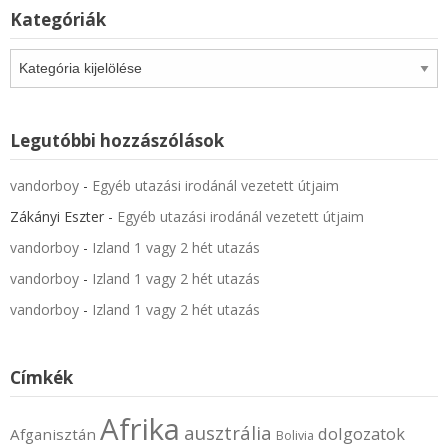
Kategóriák
Kategóriák
Legutóbbi hozzászólások
vandorboy
-
Egyéb utazási irodánál vezetett útjaim
Zákányi Eszter
-
Egyéb utazási irodánál vezetett útjaim
vandorboy
-
Izland 1 vagy 2 hét utazás
vandorboy
-
Izland 1 vagy 2 hét utazás
vandorboy
-
Izland 1 vagy 2 hét utazás
Címkék
Afrika
ausztrália
dolgozatok
Afganisztán
Bolivia