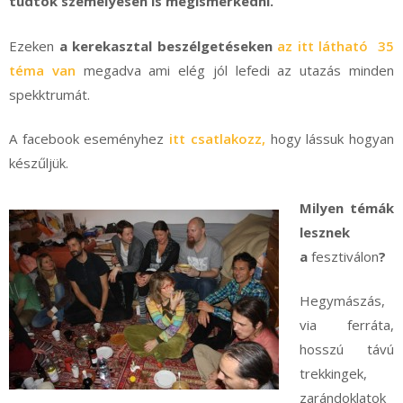
tudtok személyesen is megismerkedni.
Ezeken
a kerekasztal beszélgetéseken
az itt látható 35
téma van
megadva ami elég jól lefedi az utazás minden
spekktrumát.
A facebook eseményhez
itt csatlakozz,
hogy lássuk hogyan
készűljük.
Milyen témák
lesznek
a
fesztiválon
?
Hegymászás,
via ferráta,
hosszú távú
trekkingek,
zarándoklatok