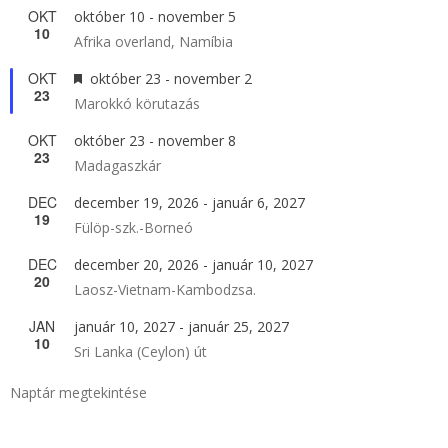
OKT
október 10
-
november 5
10
Afrika overland, Namíbia
OKT
Kiemelt
október 23
-
november 2
23
Marokkó körutazás
OKT
október 23
-
november 8
23
Madagaszkár
DEC
december 19, 2026
-
január 6, 2027
19
Fülöp-szk.-Borneó
DEC
december 20, 2026
-
január 10, 2027
20
Laosz-Vietnam-Kambodzsa.
JAN
január 10, 2027
-
január 25, 2027
10
Sri Lanka (Ceylon) út
Naptár megtekintése