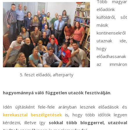
Több magyar
előadónk
külföldről, sőt
másik
kontinensekről
utaznak ide,
hogy
előadhassanak
az immáron
5. feszt előadói, afterparty
hagyománnyá váló független utazók fesztiválján
.
Idén újításként fele-fele arányban lesznek előadások és
kerekasztal beszélgetések
is, hogy több időtök legyen
kérdezni, illetve így
sokkal több bloggerrel, utazóval