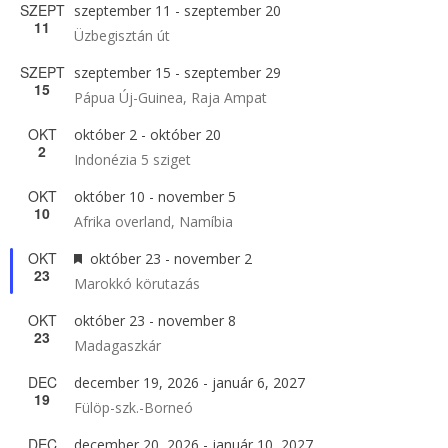
SZEPT
szeptember 11
-
szeptember 20
11
Üzbegisztán út
SZEPT
szeptember 15
-
szeptember 29
15
Pápua Új-Guinea, Raja Ampat
OKT
október 2
-
október 20
2
Indonézia 5 sziget
OKT
október 10
-
november 5
10
Afrika overland, Namíbia
OKT
Kiemelt
október 23
-
november 2
23
Marokkó körutazás
OKT
október 23
-
november 8
23
Madagaszkár
DEC
december 19, 2026
-
január 6, 2027
19
Fülöp-szk.-Borneó
DEC
december 20, 2026
-
január 10, 2027