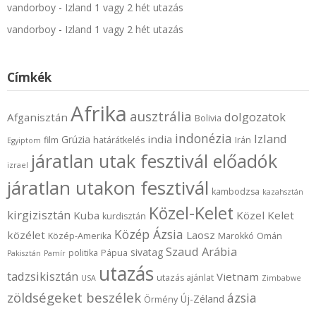
vandorboy
-
Izland 1 vagy 2 hét utazás
vandorboy
-
Izland 1 vagy 2 hét utazás
Címkék
Afrika
ausztrália
dolgozatok
Afganisztán
Bolivia
indonézia
Izland
india
Grúzia
film
határátkelés
Irán
Egyiptom
járatlan utak fesztivál előadók
izrael
járatlan utakon fesztivál
kambodzsa
kazahsztán
Közel-Kelet
kirgizisztán
Kuba
Közel Kelet
kurdisztán
Közép Ázsia
közélet
Laosz
Közép-Amerika
Marokkó
Omán
Szaud Arábia
sivatag
politika
Pápua
Pakisztán
Pamír
utazás
tadzsikisztán
Vietnam
utazás ajánlat
USA
Zimbabwe
zöldségeket beszélek
ázsia
Új-Zéland
Örmény