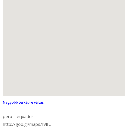
Nagyobb térképre váltás
peru – equador
http://goo.gl/maps/IVlIU