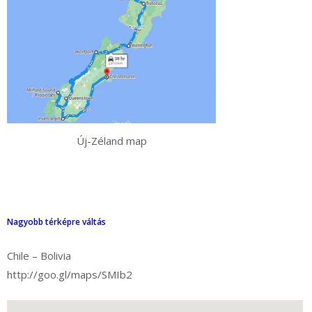
Új-Zéland map
Nagyobb térképre váltás
Chile – Bolivia
http://goo.gl/maps/SMIb2