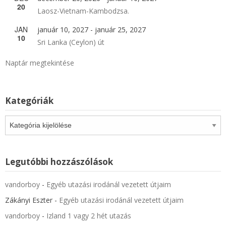
20
Laosz-Vietnam-Kambodzsa.
JAN
január 10, 2027
-
január 25, 2027
10
Sri Lanka (Ceylon) út
Naptár megtekintése
Kategóriák
Kategóriák
Legutóbbi hozzászólások
vandorboy
-
Egyéb utazási irodánál vezetett útjaim
Zákányi Eszter
-
Egyéb utazási irodánál vezetett útjaim
vandorboy
-
Izland 1 vagy 2 hét utazás