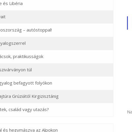
e és Libéria
ait
oszország – autóstoppal!
yalogszerrel
ácsok, praktikusságok
szivárványon túl
gyalog befagyott folyókon
jtúra Grúziától Kirgizisztánig
tek, család vagy utazás?
Na
al és hegymászva az Alpokon