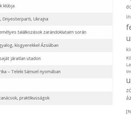
k klúbja
d
i
 Dnyesterparti, Ukrajna
f
mélyes találkozások zarándoklataim során
u
yalog, kisgyerekkel Ázsiában
ki
Kö
 saját járatlan utadon
La
si
rika – Teleki Sámuel nyomában
u
z
áz
tanácsok, praktikusságok
[N