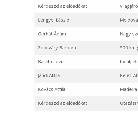
Kérdezzd az előadókat
Világjáró
Lengyel László
Moldova,
Gerhát Ádám
Nagy sze
Zerinváry Barbara
500 km g
Baráth Levi
Indulj el
Jándi Attila
Kelet-Af
Kovács Attila
Madeira
Kérdezzd az előadókat
Utazási 