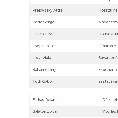
Prelovszky Attila
Hosszú hé
Bódy Gergő
Madagasz
László Bea
Housesitti
Csepin Péter
Lóháton Ka
Lóczi Viola
Búvárkodás
Balkán Calling
Experience
Tóth Gabor
Zastavával
Farkas Roland
Délkelet
Balaton Zoltán
Vitorlás