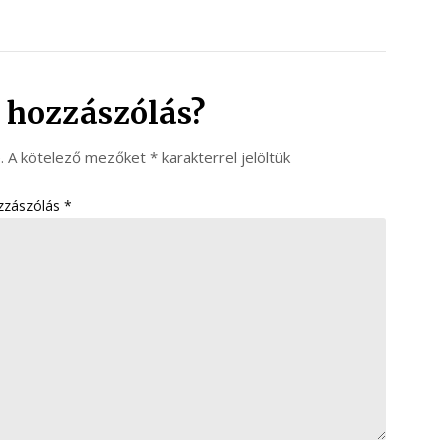
 hozzászólás?
.
A kötelező mezőket
*
karakterrel jelöltük
zzászólás
*