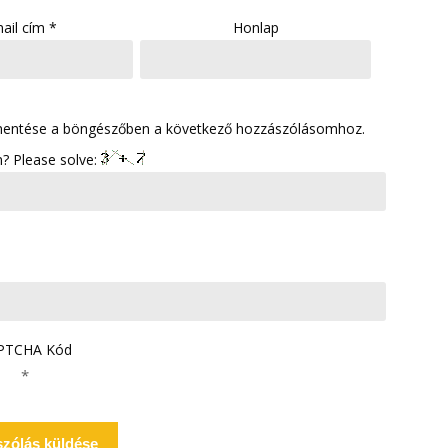
ail cím
*
Honlap
mentése a böngészőben a következő hozzászólásomhoz.
? Please solve:
PTCHA Kód
*