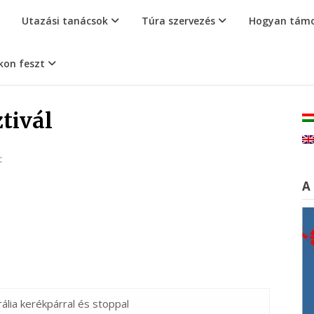
Utazási tanácsok
Túra szervezés
Hogyan támo
kon feszt
ztivál
:
A
ália kerékpárral és stoppal