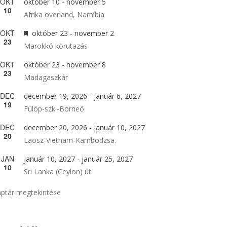
OKT
október 10
-
november 5
10
Afrika overland, Namíbia
OKT
Kiemelt
október 23
-
november 2
23
Marokkó körutazás
OKT
október 23
-
november 8
23
Madagaszkár
DEC
december 19, 2026
-
január 6, 2027
19
Fülöp-szk.-Borneó
DEC
december 20, 2026
-
január 10, 2027
20
Laosz-Vietnam-Kambodzsa.
JAN
január 10, 2027
-
január 25, 2027
10
Sri Lanka (Ceylon) út
ptár megtekintése