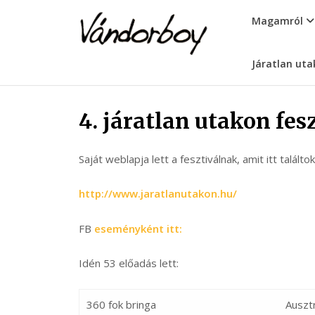
Skip
vandorboy
Magamról
to
content
Járatlan uta
4. járatlan utakon fes
Saját weblapja lett a fesztiválnak, amit itt találtok
http://www.jaratlanutakon.hu/
FB
eseményként itt:
Idén 53 előadás lett:
360 fok bringa
Ausztr