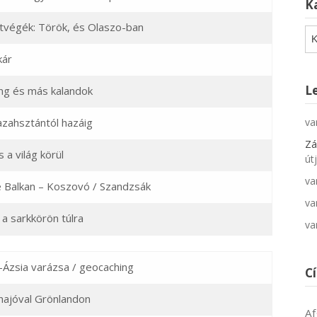
K
tvégék: Török, és Olaszo-ban
Ka
kár
L
ng és más kalandok
zahsztántól hazáig
va
Zá
 a világ körül
út
va
 Balkan – Koszovó / Szandzsák
va
 a sarkkörön túlra
va
-Ázsia varázsa / geocaching
C
 hajóval Grönlandon
Af