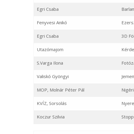
Egri Csaba
Barla
Fenyvesi Anikó
Ezers
Egri Csaba
3D Föl
Utazómajom
Kérde
S.Varga Ilona
Fotózá
Valiskó Gyöngyi
Jeme
MOP, Molnár Péter Pál
Nigér
KVÍZ, Sorsolás
Nyer
Koczur Szilvia
Stopp