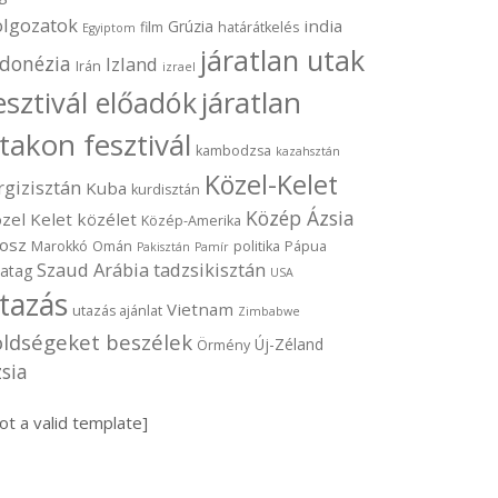
olgozatok
india
Grúzia
film
határátkelés
Egyiptom
járatlan utak
ndonézia
Izland
Irán
izrael
járatlan
esztivál előadók
takon fesztivál
kambodzsa
kazahsztán
Közel-Kelet
rgizisztán
Kuba
kurdisztán
Közép Ázsia
zel Kelet
közélet
Közép-Amerika
osz
Marokkó
Omán
politika
Pápua
Pakisztán
Pamír
Szaud Arábia
tadzsikisztán
vatag
USA
tazás
Vietnam
utazás ajánlat
Zimbabwe
öldségeket beszélek
Új-Zéland
Örmény
sia
ot a valid template]