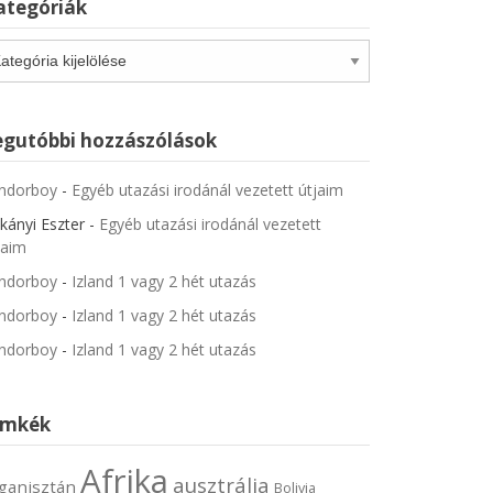
ategóriák
tegóriák
egutóbbi hozzászólások
ndorboy
-
Egyéb utazási irodánál vezetett útjaim
kányi Eszter
-
Egyéb utazási irodánál vezetett
jaim
ndorboy
-
Izland 1 vagy 2 hét utazás
ndorboy
-
Izland 1 vagy 2 hét utazás
ndorboy
-
Izland 1 vagy 2 hét utazás
ímkék
Afrika
ausztrália
ganisztán
Bolivia