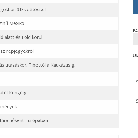
ngokban 3D vetítéssel
zínű Mexikó
Ke
d alatt és Föld körül
zz repjegyekről
Ut
s utazáskor. Tibettől a Kaukázusig.
n
iától Kongóig
emények
túra nőként Európában