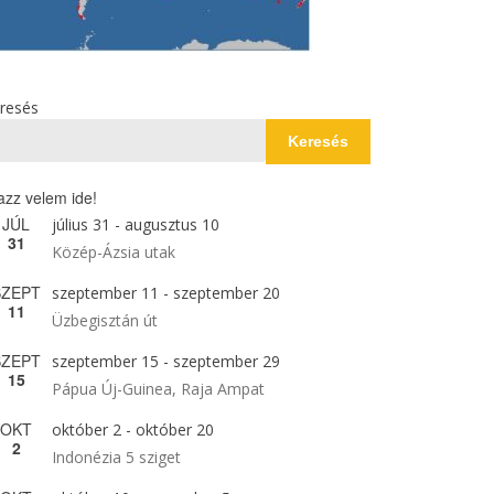
resés
Keresés
azz velem ide!
JÚL
július 31
-
augusztus 10
31
Közép-Ázsia utak
SZEPT
szeptember 11
-
szeptember 20
11
Üzbegisztán út
SZEPT
szeptember 15
-
szeptember 29
15
Pápua Új-Guinea, Raja Ampat
OKT
október 2
-
október 20
2
Indonézia 5 sziget