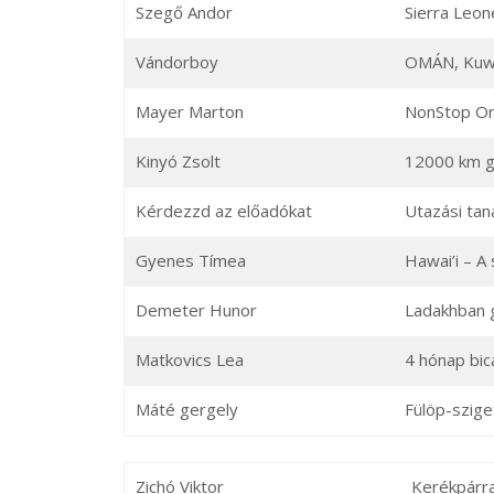
Szegő Andor
Sierra Leon
Vándorboy
OMÁN, Kuw
Mayer Marton
NonStop Or
Kinyó Zsolt
12000 km g
Kérdezzd az előadókat
Utazási tan
Gyenes Tímea
Hawai’i – A 
Demeter Hunor
Ladakhban 
Matkovics Lea
4 hónap bica
Máté gergely
Fülöp-szige
Zichó Viktor
Kerékpárr