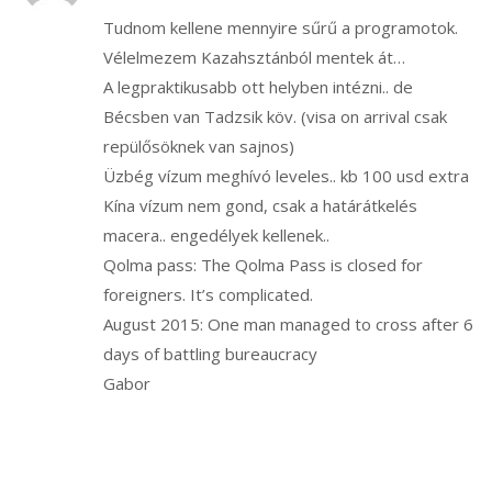
Tudnom kellene mennyire sűrű a programotok.
Vélelmezem Kazahsztánból mentek át…
A legpraktikusabb ott helyben intézni.. de
Bécsben van Tadzsik köv. (visa on arrival csak
repülősöknek van sajnos)
Üzbég vízum meghívó leveles.. kb 100 usd extra
Kína vízum nem gond, csak a határátkelés
macera.. engedélyek kellenek..
Qolma pass: The Qolma Pass is closed for
foreigners. It’s complicated.
August 2015: One man managed to cross after 6
days of battling bureaucracy
Gabor