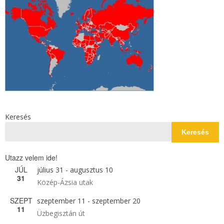
Keresés
Keresés
Utazz velem ide!
JÚL
július 31
-
augusztus 10
31
Közép-Ázsia utak
SZEPT
szeptember 11
-
szeptember 20
11
Üzbegisztán út