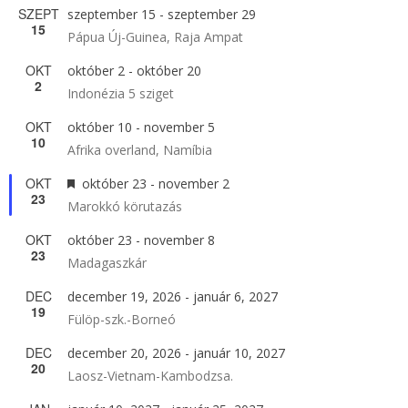
SZEPT
szeptember 15
-
szeptember 29
15
Pápua Új-Guinea, Raja Ampat
OKT
október 2
-
október 20
2
Indonézia 5 sziget
OKT
október 10
-
november 5
10
Afrika overland, Namíbia
OKT
Kiemelt
október 23
-
november 2
23
Marokkó körutazás
OKT
október 23
-
november 8
23
Madagaszkár
DEC
december 19, 2026
-
január 6, 2027
19
Fülöp-szk.-Borneó
DEC
december 20, 2026
-
január 10, 2027
20
Laosz-Vietnam-Kambodzsa.