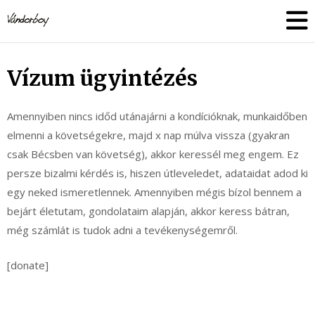
Skip
vandorboy
to
content
Vízum ügyintézés
Amennyiben nincs időd utánajárni a kondícióknak, munkaidőben
elmenni a követségekre, majd x nap múlva vissza (gyakran
csak Bécsben van követség), akkor keressél meg engem. Ez
persze bizalmi kérdés is, hiszen útleveledet, adataidat adod ki
egy neked ismeretlennek. Amennyiben mégis bízol bennem a
bejárt életutam, gondolataim alapján, akkor keress bátran,
még számlát is tudok adni a tevékenységemről.
[donate]