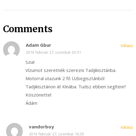
Comments
Adam Gbur
Válasz
2016 február 27, szombat 05:31
Szia!
Vízumot szeretnék szerezni Tadjikisztánba.
Motorral utazunk 2 fő Üzbegisztánból
Tadjikisztánon át Kínába. Tudsz ebben segíteni?
Köszönettel
Ádám
vandorboy
Válasz
2016 február 27, szombat 10:35