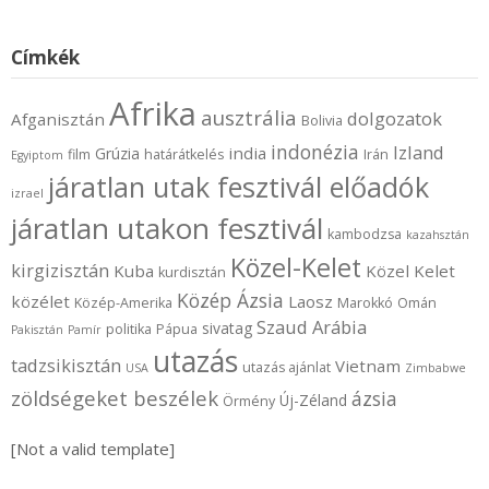
Címkék
Afrika
ausztrália
dolgozatok
Afganisztán
Bolivia
indonézia
Izland
india
Grúzia
film
határátkelés
Irán
Egyiptom
járatlan utak fesztivál előadók
izrael
járatlan utakon fesztivál
kambodzsa
kazahsztán
Közel-Kelet
kirgizisztán
Kuba
Közel Kelet
kurdisztán
Közép Ázsia
közélet
Laosz
Közép-Amerika
Marokkó
Omán
Szaud Arábia
sivatag
politika
Pápua
Pakisztán
Pamír
utazás
tadzsikisztán
Vietnam
utazás ajánlat
USA
Zimbabwe
zöldségeket beszélek
ázsia
Új-Zéland
Örmény
[Not a valid template]