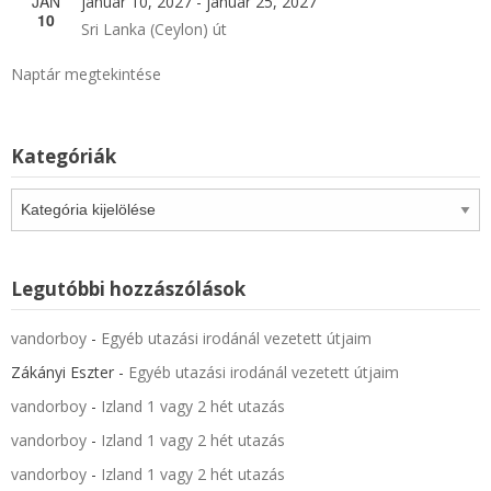
JAN
január 10, 2027
-
január 25, 2027
10
Sri Lanka (Ceylon) út
Naptár megtekintése
Kategóriák
Kategóriák
Legutóbbi hozzászólások
vandorboy
-
Egyéb utazási irodánál vezetett útjaim
Zákányi Eszter
-
Egyéb utazási irodánál vezetett útjaim
vandorboy
-
Izland 1 vagy 2 hét utazás
vandorboy
-
Izland 1 vagy 2 hét utazás
vandorboy
-
Izland 1 vagy 2 hét utazás