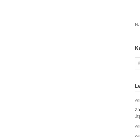
Na
K
Ka
L
va
Zá
út
va
va