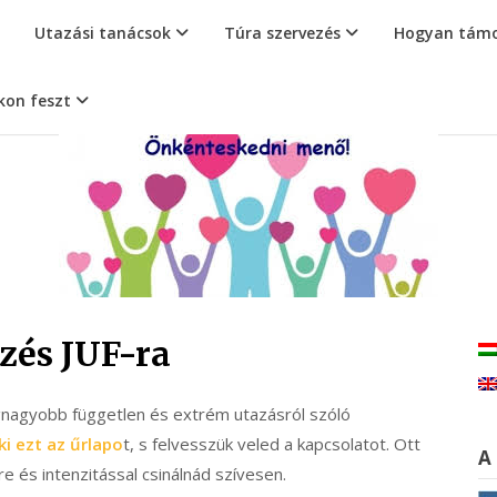
Utazási tanácsok
Túra szervezés
Hogyan támo
kon feszt
zés JUF-ra
gnagyobb független és extrém utazásról szóló
ki ezt az űrlapo
t, s felvesszük veled a kapcsolatot. Ott
A
e és intenzitással csinálnád szívesen.