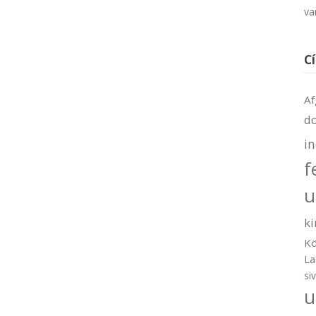
va
C
Af
d
i
f
u
ki
Kö
La
si
u