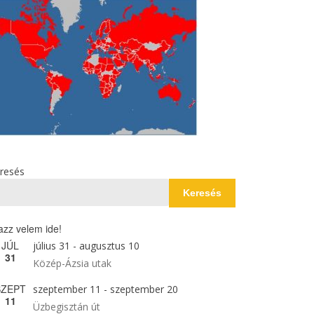
resés
Keresés
azz velem ide!
JÚL
július 31
-
augusztus 10
31
Közép-Ázsia utak
SZEPT
szeptember 11
-
szeptember 20
11
Üzbegisztán út