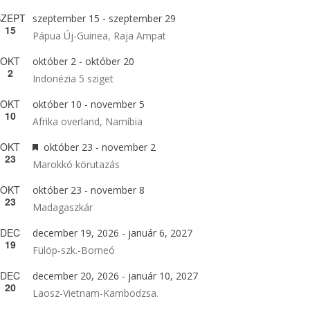
SZEPT
szeptember 15
-
szeptember 29
15
Pápua Új-Guinea, Raja Ampat
OKT
október 2
-
október 20
2
Indonézia 5 sziget
OKT
október 10
-
november 5
10
Afrika overland, Namíbia
OKT
Kiemelt
október 23
-
november 2
23
Marokkó körutazás
OKT
október 23
-
november 8
23
Madagaszkár
DEC
december 19, 2026
-
január 6, 2027
19
Fülöp-szk.-Borneó
DEC
december 20, 2026
-
január 10, 2027
20
Laosz-Vietnam-Kambodzsa.