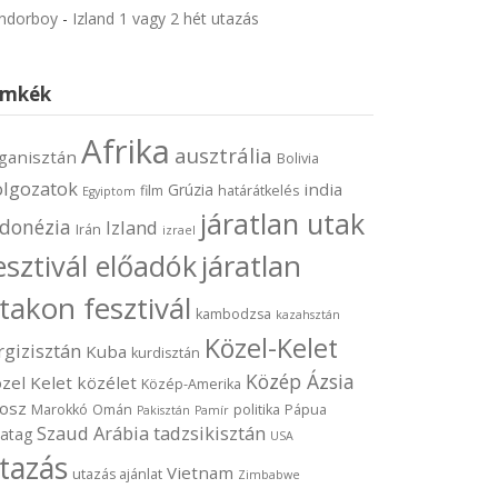
ndorboy
-
Izland 1 vagy 2 hét utazás
ímkék
Afrika
ausztrália
ganisztán
Bolivia
olgozatok
india
Grúzia
film
határátkelés
Egyiptom
járatlan utak
ndonézia
Izland
Irán
izrael
járatlan
esztivál előadók
takon fesztivál
kambodzsa
kazahsztán
Közel-Kelet
rgizisztán
Kuba
kurdisztán
Közép Ázsia
zel Kelet
közélet
Közép-Amerika
osz
Marokkó
Omán
politika
Pápua
Pakisztán
Pamír
Szaud Arábia
tadzsikisztán
vatag
USA
tazás
Vietnam
utazás ajánlat
Zimbabwe