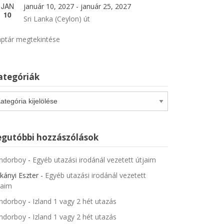
JAN
január 10, 2027
-
január 25, 2027
10
Sri Lanka (Ceylon) út
ptár megtekintése
ategóriák
tegóriák
egutóbbi hozzászólások
ndorboy
-
Egyéb utazási irodánál vezetett útjaim
kányi Eszter
-
Egyéb utazási irodánál vezetett
jaim
ndorboy
-
Izland 1 vagy 2 hét utazás
ndorboy
-
Izland 1 vagy 2 hét utazás