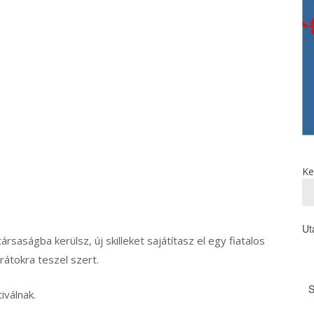
Ke
Ut
rsaságba kerülsz, új skilleket sajátítasz el egy fiatalos
rátokra teszel szert.
iválnak.