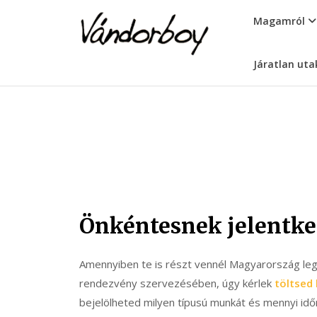
Skip
vandorboy
Magamról
to
content
Járatlan uta
Önkéntesnek jelentke
Amennyiben te is részt vennél Magyarország le
rendezvény szervezésében, úgy kérlek
töltsed 
bejelölheted milyen típusú munkát és mennyi időr