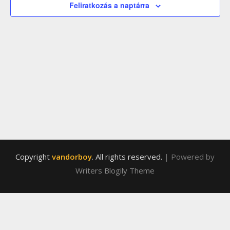
válasz
Feliratkozás a naptárra
Copyright
vandorboy
. All rights reserved.
| Powered by
Writers Blogily Theme