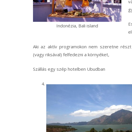
v
g
E
Indonézia, Bali island
e
Aki az aktív programokon nem szeretne részt v
(vagy riksával) felfedezni a környéket,
Szállás egy szép hotelben Ubudban