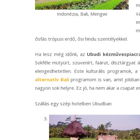
m
s
Indonézia, Bali, Mengwi
e
m
ősfás trópusi erdő, ősi hindu szentélyekkel.
Ha lesz még időnk, az
Ubudi kézművespiac
r
Sokféle mütyürt, szuvenírt, faárut, dísztárgyat á
elengedhetetlen. Este kulturális programok, a
alternatív Bali
programom is van, amit jobban p
nagyon sok helyre. Ez jó, ha nem akar a csapat e
Szállás egy szép hotelben Ubudban