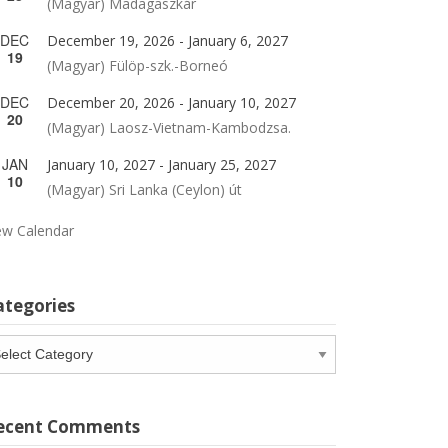
(Magyar) Madagaszkár
DEC
December 19, 2026
-
January 6, 2027
19
(Magyar) Fülöp-szk.-Borneó
DEC
December 20, 2026
-
January 10, 2027
20
(Magyar) Laosz-Vietnam-Kambodzsa.
JAN
January 10, 2027
-
January 25, 2027
10
(Magyar) Sri Lanka (Ceylon) út
ew Calendar
ategories
tegories
ecent Comments