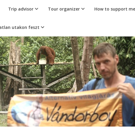
Trip advisor
Tour organizer
How to support m
atlan utakon feszt