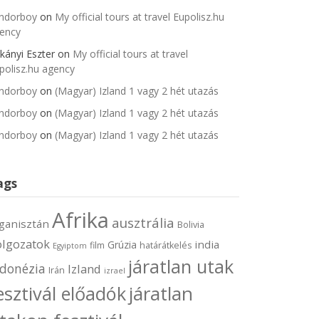
ndorboy
on
My official tours at travel Eupolisz.hu
ency
kányi Eszter
on
My official tours at travel
polisz.hu agency
ndorboy
on
(Magyar) Izland 1 vagy 2 hét utazás
ndorboy
on
(Magyar) Izland 1 vagy 2 hét utazás
ndorboy
on
(Magyar) Izland 1 vagy 2 hét utazás
ags
Afrika
ausztrália
ganisztán
Bolivia
olgozatok
india
Grúzia
film
határátkelés
Egyiptom
járatlan utak
ndonézia
Izland
Irán
izrael
járatlan
esztivál előadók