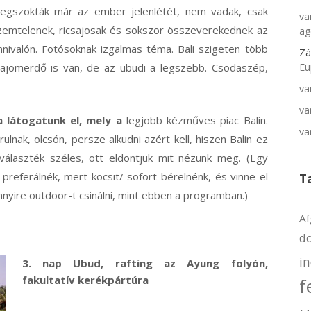
egszokták már az ember jelenlétét, nem vadak, csak
va
zemtelenek, ricsajosak és sokszor összeverekednek az
ag
nnivalón. Fotósoknak izgalmas téma. Bali szigeten több
Zá
ajomerdő is van, de az ubudi a legszebb. Csodaszép,
Eu
va
va
a látogatunk el, mely a
legjobb kézműves piac Balin.
va
rulnak, olcsón, persze alkudni azért kell, hiszen Balin ez
 választék széles, ott eldöntjük mit nézünk meg. (Egy
referálnék, mert kocsit/ söfört bérelnénk, és vinne el
T
nnyire outdoor-t csinálni, mint ebben a programban.)
Af
d
i
3. nap Ubud, rafting az Ayung folyón,
fakultatív kerékpártúra
f