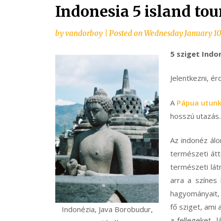
Indonesia 5 island tou
by
vandorboy
|
Posted on
Wednesday January 10
5 sziget Indo
Jelentkezni, ér
A
Pápua utun
hosszú utazás
Az indonéz ál
természeti átt
természeti lát
arra a színes 
hagyományait, 
fő sziget, ami 
Indonézia, Java Borobudur,
a fellegeket, 