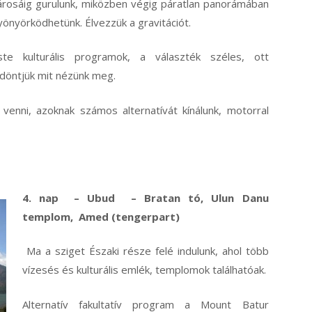
árosáig gurulunk, miközben végig páratlan panorámában
yönyörködhetünk. Élvezzük a gravitációt.
ste kulturális programok, a választék széles, ott
ldöntjük mit nézünk meg.
enni, azoknak számos alternatívát kínálunk, motorral
4. nap – Ubud
– Bratan tó, Ulun Danu
templom, Amed (tengerpart)
Ma a sziget Északi része felé indulunk, ahol több
vízesés és kulturális emlék, templomok találhatóak.
Alternatív fakultatív program a Mount Batur