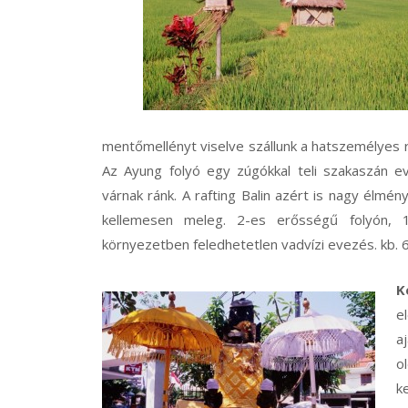
mentőmellényt viselve szállunk a hatszemélyes r
Az Ayung folyó egy zúgókkal teli szakaszán ev
várnak ránk. A rafting Balin azért is nagy élmé
kellemesen meleg. 2-es erősségű folyón, 
környezetben feledhetetlen vadvízi evezés. kb. 
K
e
a
o
k