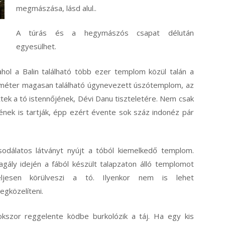
megmászása, lásd alul..
A túrás és a hegymászós csapat délután
egyesülhet.
hol a Balin található több ezer templom közül talán a
 méter magasan található úgynevezett úszótemplom, az
ttek a tó istennőjének, Dévi Danu tiszteletére. Nem csak
nek is tartják, épp ezért évente sok száz indonéz pár
sodálatos látványt nyújt a tóból kiemelkedő templom.
agály idején a fából készült talapzaton álló templomot
eljesen körülveszi a tó. Ilyenkor nem is lehet
egközelíteni.
okszor reggelente ködbe burkolózik a táj. Ha egy kis