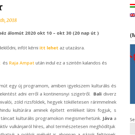
r
th, 2018
néz álomút 2020 okt 10 – okt 30 (20 nap út )
(
deklődni, infót kérni
itt lehet
az utazásra.
k
és
Raja Ampat
után indul ez a szintén kalandos és
.
omút egy új programom, amiben igyekszem kulturális és
ekintést adni erről a kontinensnyi szigetről.
Bali
diverz
nivalói, zöld rizsföldek, hegyek tökéletesen rárimmelnek
hindu kultúrára aminek épített emlékeit látni fogjuk, s
táncait kulturális programokon megismerhetünk.
Jáva
a
Se
aktív vulkánjairól híres, ahol természetesen meghódítjuk
láthatjuk a poklok mélyét is ahonnan a gázok feltörnek.