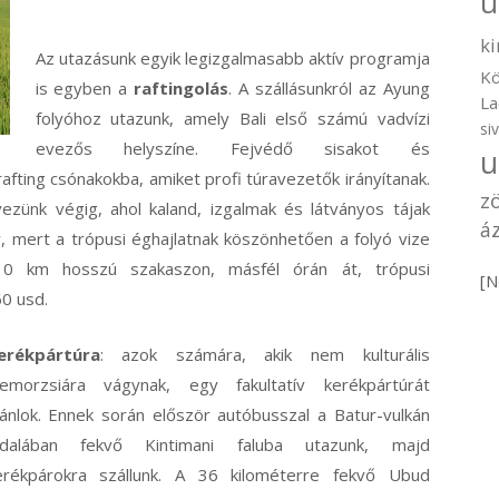
u
ki
Az utazásunk egyik legizgalmasabb aktív programja
Kö
is egyben a
raftingolás
. A szállásunkról az Ayung
La
folyóhoz utazunk, amely Bali első számú vadvízi
si
evezős helyszíne. Fejvédő sisakot és
u
afting csónakokba, amiket profi túravezetők irányítanak.
z
ezünk végig, ahol kaland, izgalmak és látványos tájak
áz
ny, mert a trópusi éghajlatnak köszönhetően a folyó vize
10 km hosszú szakaszon, másfél órán át, trópusi
[N
60 usd.
erékpártúra
: azok számára, akik nem kulturális
lemorzsiára vágynak, egy fakultatív kerékpártúrát
jánlok. Ennek során először autóbusszal a Batur-vulkán
ldalában fekvő Kintimani faluba utazunk, majd
erékpárokra szállunk. A 36 kilométerre fekvő Ubud