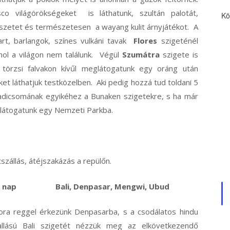
co világörökségeket is láthatunk, szultán palotát,
Kö
tészetet és természetesen a wayang kulit árnyjátékot. A
t, barlangok, színes vulkáni tavak
Flores
szigeténél
hol a világon nem találunk. Végül
Szumátra
szigete is
 törzsi falvakon kívűl meglátogatunk egy oráng után
ket láthatjuk testközelben.
Aki pedig hozzá tud toldani 5
aradicsomának egyikéhez a Bunaken szigetekre, s ha már
ellátogatunk egy Nemzeti Parkba.
tszállás, átéjszakázás a repülőn.
. nap Bali, Denpasar, Mengwi, Ubud
ora reggel érkezünk Denpasarba, s a csodálatos hindu
allású Bali szigetét nézzük meg az elkövetkezendő