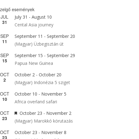
zelgő események
JUL
July 31
-
August 10
31
Cental Asia journey
SEP
September 11
-
September 20
11
(Magyar) Üzbegisztán út
SEP
September 15
-
September 29
15
Papua New Guinea
OCT
October 2
-
October 20
2
(Magyar) Indonézia 5 sziget
OCT
October 10
-
November 5
10
Africa overland safari
OCT
Featured
October 23
-
November 2
23
(Magyar) Marokkó körutazás
OCT
October 23
-
November 8
23