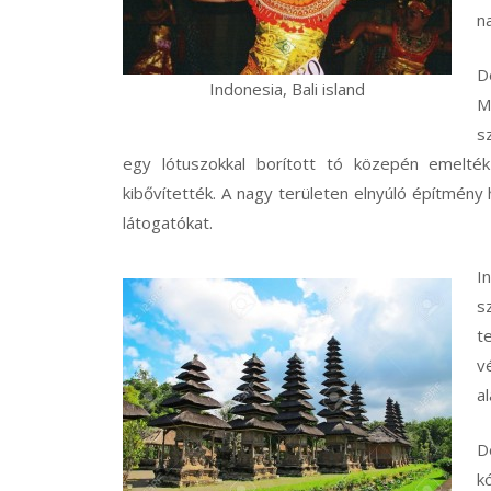
n
D
Indonesia, Bali island
M
s
egy lótuszokkal borított tó közepén emelté
kibővítették. A nagy területen elnyúló építmény 
látogatókat.
I
s
t
v
al
D
k