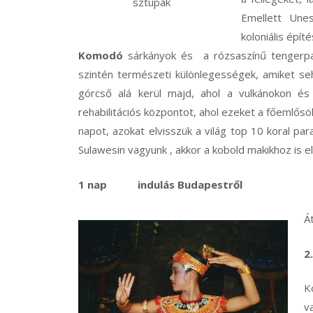
sztúpák
Emellett Unes
koloniális épí
Komodó
sárkányok és a rózsaszínű tengerpar
szintén természeti különlegességek, amiket se
górcső alá kerül majd, ahol a vulkánokon és
rehabilitációs központot, ahol ezeket a főemlősö
napot, azokat elvisszük a világ top 10 koral p
Sulawesin vagyunk , akkor a kobold makikhoz is 
1 nap indulás Budapestről
Á
2
K
v