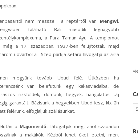
apokban.
enpasartól nem messze a reptértől van
Mengwi
.
engwiben található Bali második legnagyobb
zentélykomplexuma, a Pura Taman Ayu. A templomot
k még a 17. században. 1937-ben felújították, majd
három udvarból áll. Szép parkja sétára hívogatja az arra
Vi
nnen megyünk tovább Ubud felé. Útközben ha
zerencsénk van belefutunk egy kakasviadalba, de
C
eraszos rizsföldek, dombok, hegyek, hangulatos táj
égig garantált. Bázisunk a hegyekben Ubud lesz, kb. 2h
Ca
att felérünk, elfoglaljuk szállásunkat.
élután a
Majomerdő
t látogatjuk meg, ahol szabadon
R
ószálnak a makákók. Kézből lehet őket etetni, mert