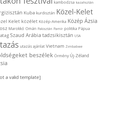
takon fesztivál
kambodzsa
kazahsztán
Közel-Kelet
rgizisztán
Kuba
kurdisztán
Közép Ázsia
zel Kelet
közélet
Közép-Amerika
osz
Marokkó
Omán
politika
Pápua
Pakisztán
Pamír
Szaud Arábia
tadzsikisztán
vatag
USA
tazás
Vietnam
utazás ajánlat
Zimbabwe
öldségeket beszélek
Új-Zéland
Örmény
sia
ot a valid template]