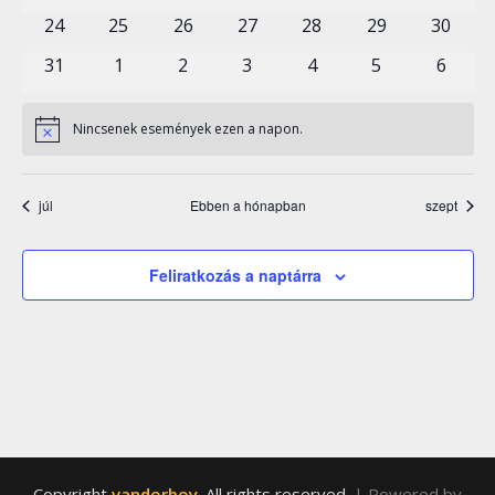
események
események
események
események
események
események
esemén
0
0
0
0
0
0
0
24
25
26
27
28
29
30
események
események
események
események
események
események
esemén
0
0
0
0
0
0
0
31
1
2
3
4
5
6
események
események
események
események
események
események
esemé
Nincsenek események ezen a napon.
Notice
júl
Ebben a hónapban
szept
Feliratkozás a naptárra
Copyright
vandorboy
. All rights reserved.
| Powered by