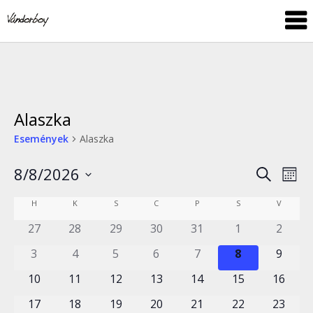
Skip
vandorboy
to
content
Alaszka
Események
Alaszka
8/8/2026
Esemé
Es
Keresett
Hóna
kifejezés
néz
Dátum
keresé
Események
HÉTFŐ
KEDD
SZERDA
CSÜTÖRTÖK
PÉNTEK
SZOMBAT
VASÁRN
H
K
S
C
P
S
V
nav
kiválasztása.
és
naptár
0
0
0
0
0
0
0
27
28
29
30
31
1
2
nézet
események
események
események
események
események
események
esemé
0
0
0
0
0
0
0
3
4
5
6
7
8
9
válasz
események
események
események
események
események
események
esemé
0
0
0
0
0
0
0
10
11
12
13
14
15
16
események
események
események
események
események
események
esemén
0
0
0
0
0
0
0
17
18
19
20
21
22
23