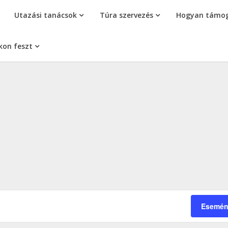
Utazási tanácsok
Túra szervezés
Hogyan támog
kon feszt
Esemén