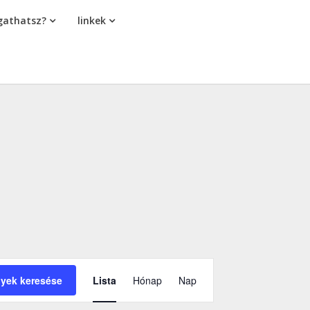
athatsz?
linkek
Esemény
yek keresése
Lista
Hónap
Nap
nézet
navigáció