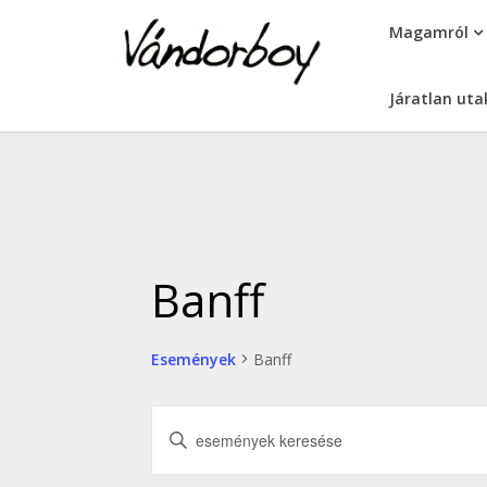
Skip
vandorboy
Magamról
to
content
Járatlan uta
Banff
Események
Banff
Események
Írja
keresése
be
a