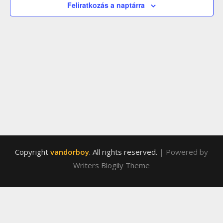
válasz
Feliratkozás a naptárra
Copyright
vandorboy
. All rights reserved.
| Powered by
Writers Blogily Theme