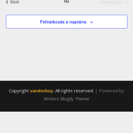
Ma
Következő
Események
Előző
Esemény
Feliratkozás a naptárra
Copyright
vandorboy
. All rights reserved.
| Powered by
Writers Blogily Theme