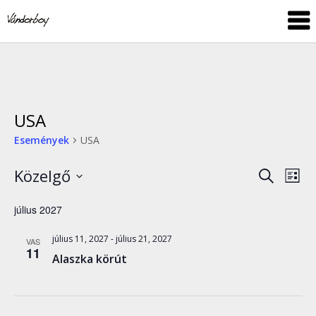
Skip
vandorboy
to
content
USA
Események
USA
Közelgő
Esemé
Es
Keresett
Lista
kifejezés
néz
Dátum
keresé
július 2027
nav
kiválasztása.
és
július 11, 2027
-
július 21, 2027
VAS
nézet
11
Alaszka körút
válasz