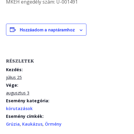
MKEH engedély szám: U-001491
Hozzáadom a naptáramhoz
RÉSZLETEK
Kezdés:
július 25
Vége:
augusztus 3
Esemény kategória:
körutazások
Esemény címkék:
Grúzia
,
Kaukázus
,
Örmény