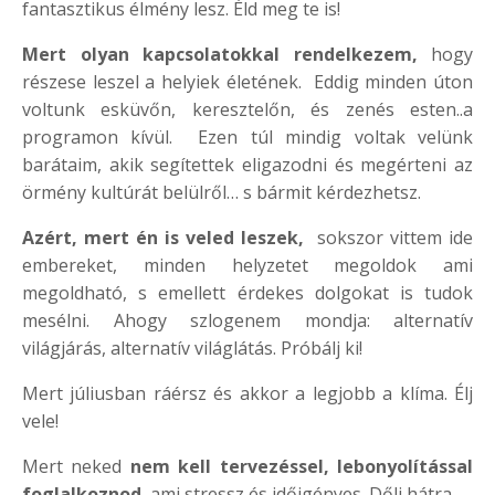
fantasztikus élmény lesz. Éld meg te is!
Mert olyan kapcsolatokkal rendelkezem,
hogy
részese leszel a helyiek életének. Eddig minden úton
voltunk esküvőn, keresztelőn, és zenés esten..a
programon kívül. Ezen túl mindig voltak velünk
barátaim, akik segítettek eligazodni és megérteni az
örmény kultúrát belülről… s bármit kérdezhetsz.
Azért, mert én is veled leszek,
sokszor vittem ide
embereket,
minden helyzetet megoldok ami
megoldható, s emellett érdekes dolgokat is tudok
mesélni. Ahogy szlogenem mondja: alternatív
világjárás, alternatív világlátás. Próbálj ki!
Mert júliusban ráérsz és akkor a legjobb a klíma. Élj
vele!
Mert neked
nem kell tervezéssel, lebonyolítással
foglalkoznod
, ami stressz és időigényes. Dőlj hátra…