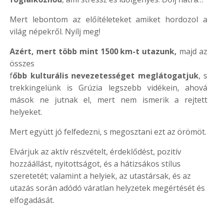
Mert lebontom az előítéleteket amiket hordozol a
világ népekről. Nyílj meg!
Azért, mert több mint 1500 km-t utazunk,
majd az
összes
f
őbb kulturális nevezetességet
meglátogatjuk
, s
trekkingelünk is Grúzia legszebb vidékein, ahová
mások ne jutnak el, mert nem ismerik a rejtett
helyeket.
Mert együtt jó felfedezni, s megosztani ezt az örömöt.
Elvárjuk az aktív részvételt, érdeklődést, pozitív
hozzáállást, nyitottságot, és a hátizsákos stílus
szeretetét; valamint a helyiek, az utastársak, és az
utazás során adódó váratlan helyzetek megértését és
elfogadását.