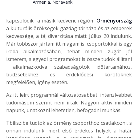
Armenia, Noravank
kapcsolódik a másik kedvenc régióm
Örményország
a kulturális örökségek gazdag tárháza és az emberek
kedvessége, a táj diverzitása miatt. Július 20 indulunk.
Már többször jártam itt magam is, csoportokkal is egy
iroda alkalmazásában, tehát minden zugát jól
ismerem, s egyedi programokat is össze tudok állítani
alkalmazkodva szabadságotok időtartamához,
budzsétekhez és érdeklődési körötöknek
megfelelően, igény esetén.
Az itt leírt programnál változatosabbat, intenzívebbet
tudomásom szerint nem írtak. Nagyon aktív minden
napunk, unatkozni lehetetlen, befogadni munkás.
Tbiliszibe tudtok az örmény csoporthoz csatlakozni, s
onnan indulunk, mert első érdekes helyek a határ