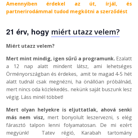
Amennyiben érdekel az út, írjál, és
partnerirodámmal tudod megkötni a szerződést
21 érv, hogy
miért utazz velem?
Miért utazz velem?
Mert mint mindig, igen sűrű a programunk.
Ezalatt
a 12 nap alatt mindent látsz, ami lehetséges
Örményországban és érdekes, amit te magad 4-5 hét
alatt tudnál csak megnézni, ha önállóan próbálnád,
mert nincs oda közlekedés.. nekünk saját buszunk lesz
végig. Láss minél többet!
Mert olyan helyekre is eljuttatlak, ahová senki
más nem visz,
mert bonyolult leszervezni, s elég
fárasztó talpon lenni folyamatosan. De mi ezért
megyünk! Tatev régió, Karabah tartomány