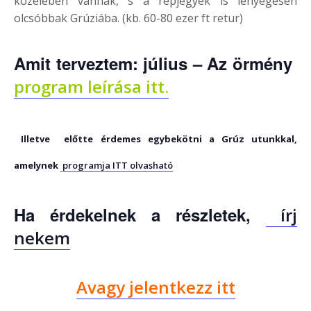
közelében vannak, s a repjegyek is lényegesen
olcsóbbak Grúziába. (kb. 60-80 ezer ft retur)
Amit terveztem: július – Az örmény
program leírása itt.
Illetve előtte érdemes egybekötni a Grúz utunkkal,
amelynek
programja ITT olvasható
Ha érdekelnek a részletek,
írj
nekem
Avagy jelentkezz itt