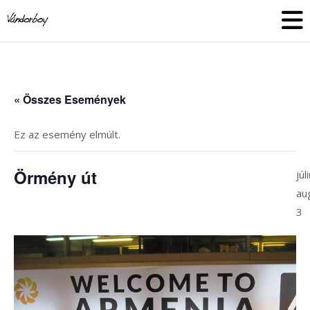
Skip
vandorboy
to
content
« Összes Események
Ez az esemény elmúlt.
Örmény út
júl
au
3