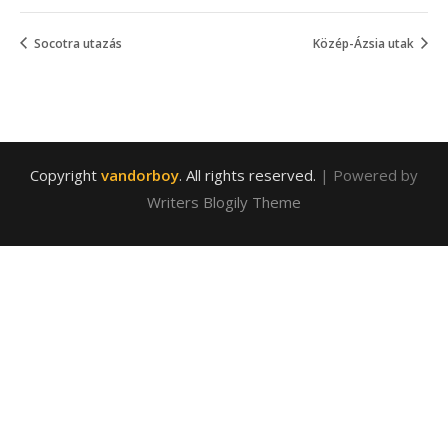
Socotra utazás
Közép-Ázsia utak
Copyright
vandorboy
. All rights reserved.
| Powered by
Writers Blogily Theme