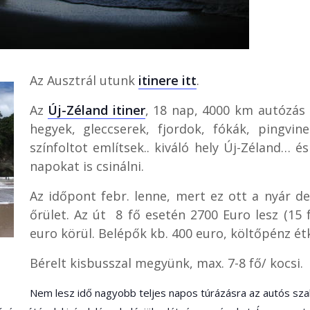
Az Ausztrál utunk
itinere itt
.
Az
Új-Zéland itiner
, 18 nap, 4000 km autózás 
hegyek, gleccserek, fjordok, fókák, pingvin
színfoltot említsek.. kiváló hely Új-Zéland… é
napokat is csinálni.
Az időpont febr. lenne, mert ez ott a nyár d
őrület. Az út 8 fő esetén 2700 Euro lesz (15 
euro körül. Belépők kb. 400 euro, költőpénz ét
Bérelt kisbusszal megyünk, max. 7-8 fő/ kocsi.
Nem lesz idő nagyobb teljes napos túrázásra az autós sza