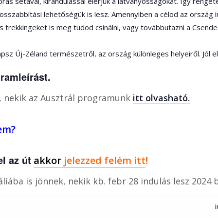
rás sétával, kirándulással elérjük a látványosságokat. Így rengete
hosszabbítási lehetőségük is lesz. Amennyiben a célod az ország
os trekkingeket is meg tudod csinálni, vagy továbbutazni a Csende
psz Új-Zéland természetről, az ország különleges helyeiről. Jól 
ramleírást.
b, nekik az Ausztrál programunk
itt olvasható.
lem?
l az út
akkor
jelezzed felém itt
!
áliába is jönnek, nekik kb. febr 28 indulás lesz 2024 