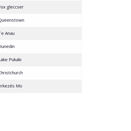
Fox gleccser
Queenstown
Te Anau
Dunedin
Lake Pukaki
Christchurch
érkezés Mo