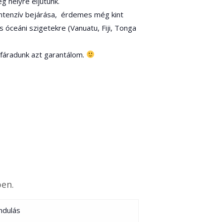
g helyre eljutunk.
 intenzív bejárása, érdemes még kint
s óceáni szigetekre (Vanuatu, Fiji, Tonga
elfáradunk azt garantálom.
ben.
indulás