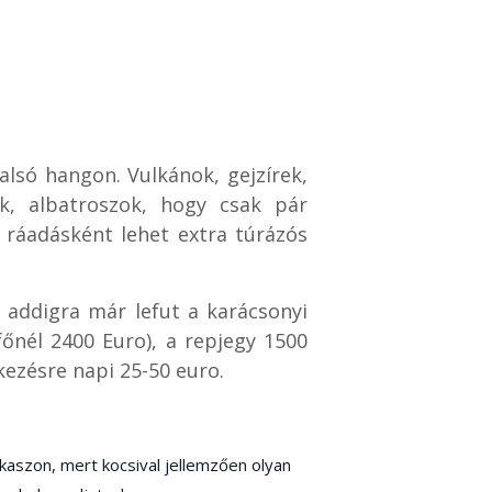
alsó hangon. Vulkánok, gejzírek,
ek, albatroszok, hogy csak pár
s ráadásként lehet extra túrázós
e addigra már lefut a karácsonyi
főnél 2400 Euro), a repjegy 1500
kezésre napi 25-50 euro.
kaszon, mert kocsival jellemzően olyan