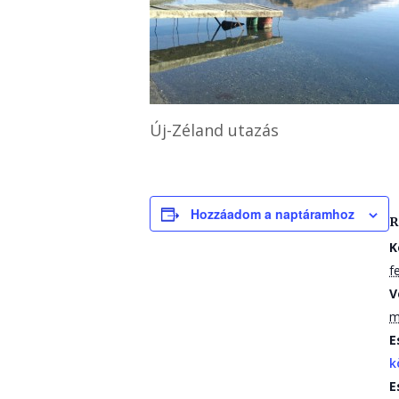
Új-Zéland utazás
Hozzáadom a naptáramhoz
R
K
f
V
m
E
k
E