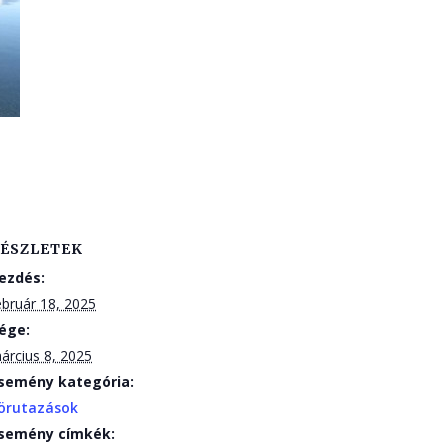
ÉSZLETEK
ezdés:
ebruár 18, 2025
ége:
árcius 8, 2025
semény kategória:
örutazások
semény címkék: