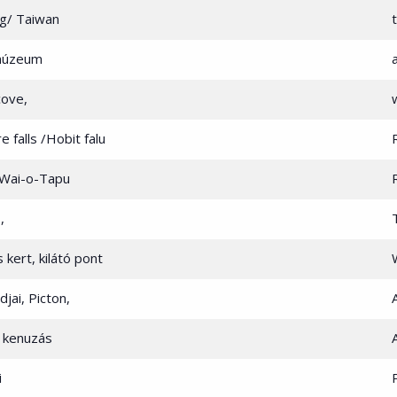
ng/ Taiwan
 múzeum
cove,
 falls /Hobit falu
 Wai-o-Tapu
,
kert, kilátó pont
jai, Picton,
, kenuzás
i