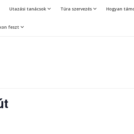
Utazási tanácsok
Túra szervezés
Hogyan támo
kon feszt
út