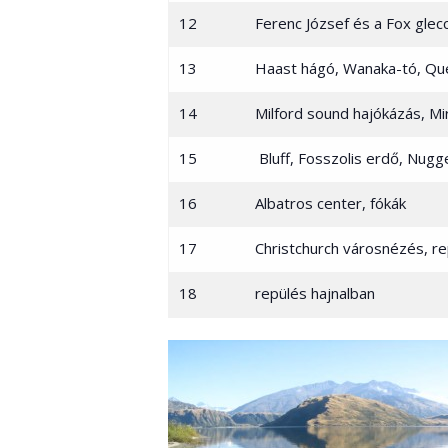
12
Ferenc József és a Fox glec
13
Haast hágó, Wanaka-tó, Q
14
Milford sound hajókázás, Mir
15
Bluff, Fosszolis erdő, Nugg
16
Albatros center, fókák
17
Christchurch városnézés, r
18
repülés hajnalban