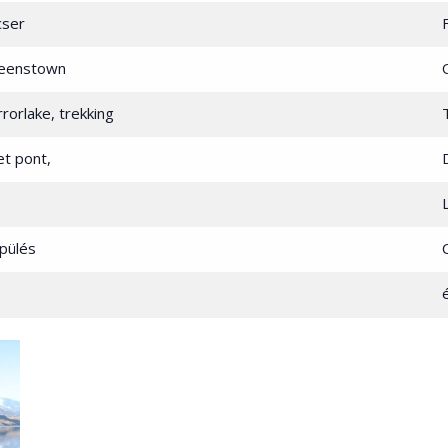
cser
ueenstown
rorlake, trekking
et pont,
epülés