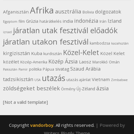
Afrika
ausztrália
dolgozatok
Afganisztán
Bolivia
indonézia
Izland
india
Grúzia
film
határátkelés
Irán
Egyiptom
járatlan utak fesztivál előadók
izrael
járatlan utakon fesztivál
kambodzsa
kazahsztán
Közel-Kelet
kirgizisztán
Kuba
Közel Kelet
kurdisztán
Közép Ázsia
közélet
Laosz
Közép-Amerika
Marokkó
Omán
Szaud Arábia
sivatag
politika
Pápua
Pakisztán
Pamír
utazás
tadzsikisztán
Vietnam
utazás ajánlat
USA
Zimbabwe
zöldségeket beszélek
ázsia
Új-Zéland
Örmény
[Not a valid template]
Copyright
vandorboy
. All rights reserved.
| Powered by
Writers Blogily Theme