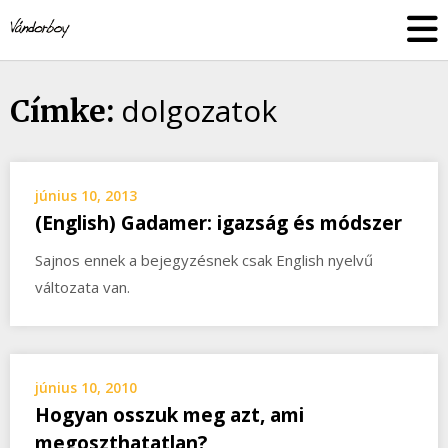
Skip
vandorboy
to
content
dolgozatok
Címke:
június 10, 2013
(English) Gadamer: igazság és módszer
Sajnos ennek a bejegyzésnek csak English nyelvű
változata van.
június 10, 2010
Hogyan osszuk meg azt, ami
megoszthatatlan?