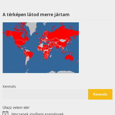
A térképen látod merre jártam
Keresés
Keresés
Utazz velem ide!
Nincsenek jövőbeni események.