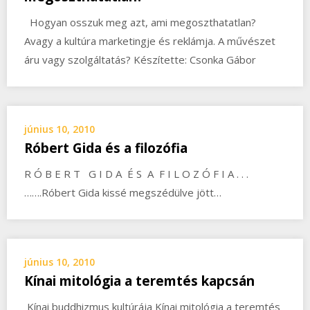
Hogyan osszuk meg azt, ami megoszthatatlan?
Avagy a kultúra marketingje és reklámja. A művészet
áru vagy szolgáltatás? Készítette: Csonka Gábor
június 10, 2010
Róbert Gida és a filozófia
R Ó B E R T G I D A É S A F I L O Z Ó F I A . . .
…….Róbert Gida kissé megszédülve jött…
június 10, 2010
Kínai mitológia a teremtés kapcsán
Kínai buddhizmus kultúrája Kínai mitológia a teremtés