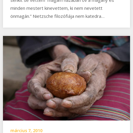
senkit se vettem magam házában óv a magány és
minden mestert kinevettem, ki nem nevetett
önmagán.” Nietzsche filozófiája nem katedra…
március 7, 2010