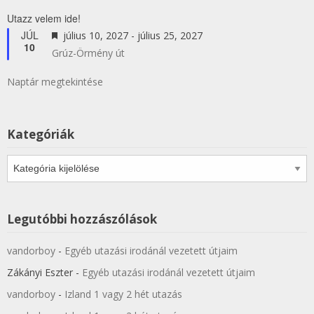
Utazz velem ide!
JÚL
Kiemelt
július 10, 2027
-
július 25, 2027
10
Grúz-Örmény út
Naptár megtekintése
Kategóriák
Kategóriák
Legutóbbi hozzászólások
vandorboy
-
Egyéb utazási irodánál vezetett útjaim
Zákányi Eszter
-
Egyéb utazási irodánál vezetett útjaim
vandorboy
-
Izland 1 vagy 2 hét utazás