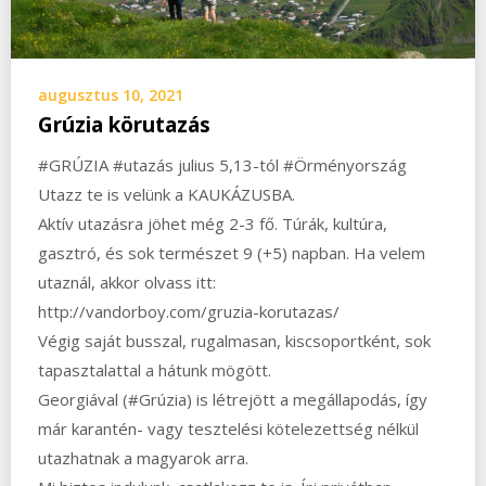
augusztus 10, 2021
Grúzia körutazás
#GRÚZIA #utazás julius 5,13-tól #Örményország
Utazz te is velünk a KAUKÁZUSBA.
Aktív utazásra jöhet még 2-3 fő. Túrák, kultúra,
gasztró, és sok természet 9 (+5) napban. Ha velem
utaznál, akkor olvass itt:
http://vandorboy.com/gruzia-korutazas/
Végig saját busszal, rugalmasan, kiscsoportként, sok
tapasztalattal a hátunk mögött.
Georgiával (#Grúzia) is létrejött a megállapodás, így
már karantén- vagy tesztelési kötelezettség nélkül
utazhatnak a magyarok arra.