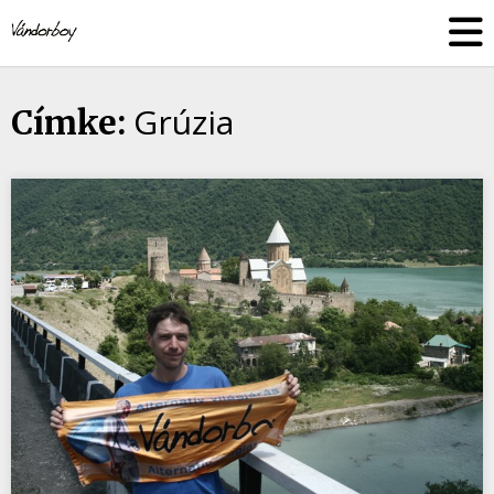
Skip
vandorboy
to
content
Grúzia
Címke: