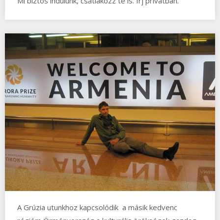
Mi biztos indulunk, csatlakozz te is. Írj privátban.
A Grúzia utunkhoz kapcsolódik a másik kedvenc