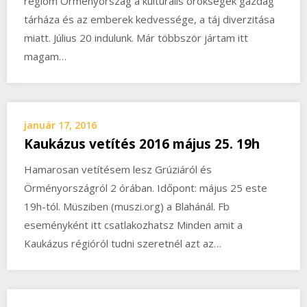
régióm Örményország a kulturális örökségek gazdag
tárháza és az emberek kedvessége, a táj diverzitása
miatt. Július 20 indulunk. Már többször jártam itt
magam…
január 17, 2016
Kaukázus vetítés 2016 május 25. 19h
Hamarosan vetítésem lesz Grúziáról és
Örményországról 2 órában. Időpont: május 25 este
19h-tól. Müsziben (muszi.org) a Blahánál. Fb
eseményként itt csatlakozhatsz Minden amit a
Kaukázus régióról tudni szeretnél azt az…