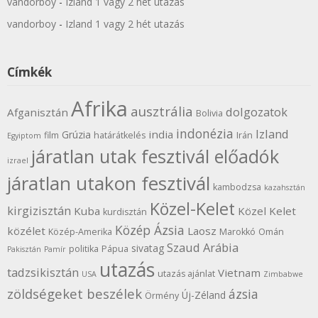
vandorboy
-
Izland 1 vagy 2 hét utazás
vandorboy
-
Izland 1 vagy 2 hét utazás
Címkék
Afrika
ausztrália
dolgozatok
Afganisztán
Bolivia
indonézia
Izland
india
Grúzia
film
határátkelés
Irán
Egyiptom
járatlan utak fesztivál előadók
izrael
járatlan utakon fesztivál
kambodzsa
kazahsztán
Közel-Kelet
kirgizisztán
Kuba
Közel Kelet
kurdisztán
Közép Ázsia
közélet
Laosz
Közép-Amerika
Marokkó
Omán
Szaud Arábia
sivatag
politika
Pápua
Pakisztán
Pamír
utazás
tadzsikisztán
Vietnam
utazás ajánlat
USA
Zimbabwe
zöldségeket beszélek
ázsia
Új-Zéland
Örmény