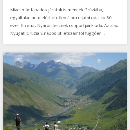
Mivel már fapados járatok is mennek Grúziába,
egyáltalán nem elérhetetlen álom eljutni oda. kb 80
ezer ft retur. Nyáron lesznek csoportjaink oda. Az alap
Nyugat-Grúzia 8 napos út létszámtól függően…