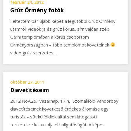
február 24, 2012
Grúz Örmény fotók
Feltettem pár ujabb képet a legutóbbi Grúz Örmény
utamról: videók ja és grúz kórus.. sírnivalóan szép
Garni templomában a kórus csoportom
Örményországban – több templomot követelnek
video grúz szerzetes…
október 27, 2011
Diavetítéseim
2012 Nov.25. vasárnap, 17 h, Szomáliföld Vandorboy
diavetítéseinek következő érdekes állomása egy
turisták – sőt külföldiek által sem látogatott
területekre kalauzolja el hallgatóságát. A képes