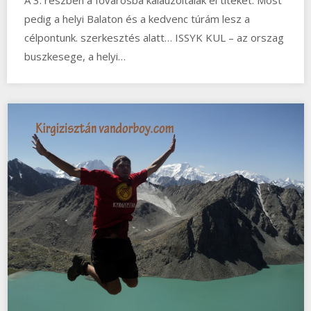
pedig a helyi Balaton és a kedvenc túrám lesz a
célpontunk. szerkesztés alatt… ISSYK KUL – az orszag
buszkesege, a helyi…