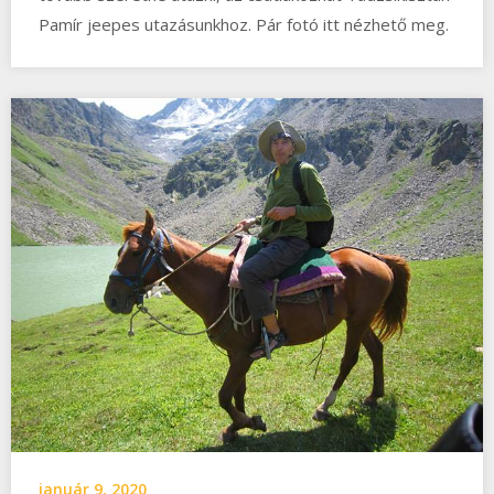
Pamír jeepes utazásunkhoz. Pár fotó itt nézhető meg.
január 9, 2020