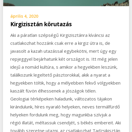
április 4, 2020
Kirgizisztán körutazás
Aki a páratlan szépségű Kirgizisztánra kíváncsi az
csatlakozhat hozzánk csak erre a kirgiz útra is, de
javasolt a kazah utazással egybekötni, mert úgy egy
repjeggyel bejárhatunk két országot is. Itt még jelen
idejű a nomád kultúra, s amikor a hegyekben leszünk,
találkozunk legeltető pásztorokkal, akik a nyarat a
hegyekben töltik, hogy a mélyebben fekvő völgyekben
kaszált füvön élhessenek a jószágok télen.
Geologiai térképeken haladunk, változatos tájakon
kirándulunk, híres nyaraló helyeken, neves termálfürdő
helyeken fordulunk meg, hogy magunkba szívjuk a
régió illatát, méltassuk csendjét, s békés embereit. Aki
tovább szeretne utazni, az csatlakozhat Tadzsikisztán