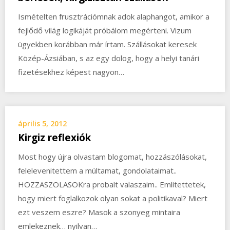
Ismételten frusztrációmnak adok alaphangot, amikor a
fejlődő világ logikáját próbálom megérteni. Vizum
ügyekben korábban már írtam. Szállásokat keresek
Közép-Ázsiában, s az egy dolog, hogy a helyi tanári
fizetésekhez képest nagyon…
április 5, 2012
Kirgiz reflexiók
Most hogy újra olvastam blogomat, hozzászólásokat,
felelevenitettem a múltamat, gondolataimat..
HOZZASZOLASOKra probalt valaszaim.. Emlitettetek,
hogy miert foglalkozok olyan sokat a politikaval? Miert
ezt veszem eszre? Masok a szonyeg mintaira
emlekeznek… nyilvan…