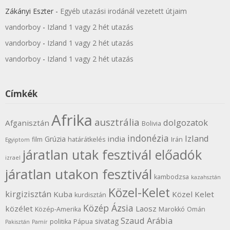
Zákányi Eszter
-
Egyéb utazási irodánál vezetett útjaim
vandorboy
-
Izland 1 vagy 2 hét utazás
vandorboy
-
Izland 1 vagy 2 hét utazás
vandorboy
-
Izland 1 vagy 2 hét utazás
Címkék
Afrika
ausztrália
dolgozatok
Afganisztán
Bolivia
indonézia
Izland
india
Grúzia
film
határátkelés
Irán
Egyiptom
járatlan utak fesztivál előadók
izrael
járatlan utakon fesztivál
kambodzsa
kazahsztán
Közel-Kelet
kirgizisztán
Kuba
Közel Kelet
kurdisztán
Közép Ázsia
közélet
Laosz
Közép-Amerika
Marokkó
Omán
Szaud Arábia
sivatag
politika
Pápua
Pakisztán
Pamír