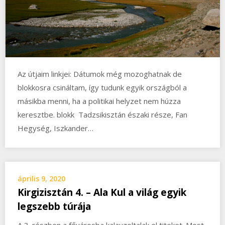
Az útjaim linkjei: Dátumok még mozoghatnak de
blokkosra csináltam, így tudunk egyik országból a
másikba menni, ha a politikai helyzet nem húzza
keresztbe. blokk Tadzsikisztán északi része, Fan
Hegység, Iszkander…
április 9, 2020
Kirgizisztán 4. – Ala Kul a világ egyik
legszebb túrája
A 3. részben a fővárosba kalauzoltalak el titeket. Most