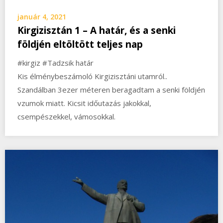
január 4, 2021
Kirgizisztán 1 – A határ, és a senki
földjén eltöltött teljes nap
#kirgiz #Tadzsik határ
Kis élménybeszámoló Kirgizisztáni utamról..
Szandálban 3ezer méteren beragadtam a senki földjén
vzumok miatt. Kicsit időutazás jakokkal,
csempészekkel, vámosokkal.