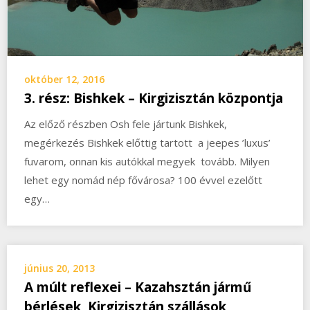
október 12, 2016
3. rész: Bishkek – Kirgizisztán központja
Az előző részben Osh fele jártunk Bishkek,
megérkezés Bishkek előttig tartott a jeepes ’luxus’
fuvarom, onnan kis autókkal megyek tovább. Milyen
lehet egy nomád nép fővárosa? 100 évvel ezelőtt
egy…
június 20, 2013
A múlt reflexei – Kazahsztán jármű
bérlések, Kirgizisztán szállások