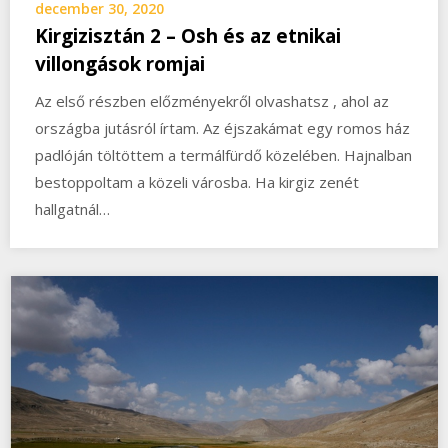
december 30, 2020
Kirgizisztán 2 – Osh és az etnikai
villongások romjai
Az első részben előzményekről olvashatsz , ahol az
országba jutásról írtam. Az éjszakámat egy romos ház
padlóján töltöttem a termálfürdő közelében. Hajnalban
bestoppoltam a közeli városba. Ha kirgiz zenét
hallgatnál…