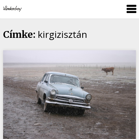
Skip
vandorboy
to
content
kirgizisztán
Címke: