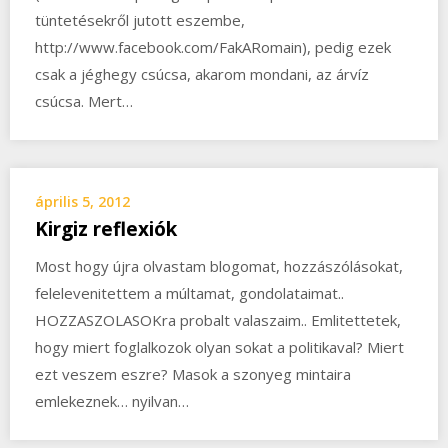
tüntetésekről jutott eszembe,
http://www.facebook.com/FakARomain), pedig ezek
csak a jéghegy csúcsa, akarom mondani, az árvíz
csúcsa. Mert…
április 5, 2012
Kirgiz reflexiók
Most hogy újra olvastam blogomat, hozzászólásokat,
felelevenitettem a múltamat, gondolataimat..
HOZZASZOLASOKra probalt valaszaim.. Emlitettetek,
hogy miert foglalkozok olyan sokat a politikaval? Miert
ezt veszem eszre? Masok a szonyeg mintaira
emlekeznek… nyilvan…