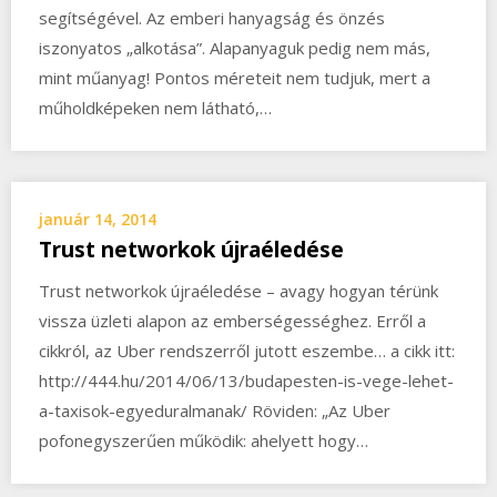
segítségével. Az emberi hanyagság és önzés
iszonyatos „alkotása”. Alapanyaguk pedig nem más,
mint műanyag! Pontos méreteit nem tudjuk, mert a
műholdképeken nem látható,…
január 14, 2014
Trust networkok újraéledése
Trust networkok újraéledése – avagy hogyan térünk
vissza üzleti alapon az emberségességhez. Erről a
cikkról, az Uber rendszerről jutott eszembe… a cikk itt:
http://444.hu/2014/06/13/budapesten-is-vege-lehet-
a-taxisok-egyeduralmanak/ Röviden: „Az Uber
pofonegyszerűen működik: ahelyett hogy…