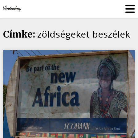
Skip
vandorboy
to
content
zöldségeket beszélek
Címke: