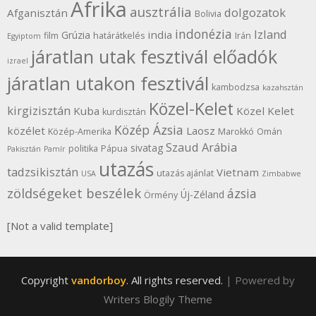
Afrika
ausztrália
dolgozatok
Afganisztán
Bolivia
indonézia
Izland
india
Grúzia
film
határátkelés
Irán
Egyiptom
járatlan utak fesztivál előadók
izrael
járatlan utakon fesztivál
kambodzsa
kazahsztán
Közel-Kelet
kirgizisztán
Kuba
Közel Kelet
kurdisztán
Közép Ázsia
közélet
Laosz
Közép-Amerika
Marokkó
Omán
Szaud Arábia
sivatag
politika
Pápua
Pakisztán
Pamír
utazás
tadzsikisztán
Vietnam
utazás ajánlat
USA
Zimbabwe
zöldségeket beszélek
ázsia
Új-Zéland
Örmény
[Not a valid template]
Copyright
vandorboy
. All rights reserved.
| Powered by
Writers Blogily Theme