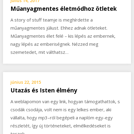
július 14, 2017
Műanyagmentes életmódhoz ötletek
A story of stuff teamje is meghírdette a
műanyagmentes júliust. Ehhez adnak ötleteket.
Műanyagmentes élet felé – kis lépés az embernek,
nagy lépés az emberiségnek. Nézzed meg
szemetedet, mit válthatsz…
június 22, 2015
Utazás és Isten élmény
A weblapomon van egy link, hogyan támogathattok, s
csodák csodája, volt nem is egy lelkes ember, aki
vállalta, hogy mp3–ról begépeli a naplóm egy-egy
részletét, így új történeteket, elmélkedéseket is
teszek…