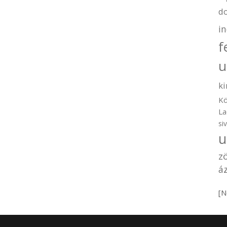
d
i
f
u
ki
Kö
La
si
u
z
áz
[N