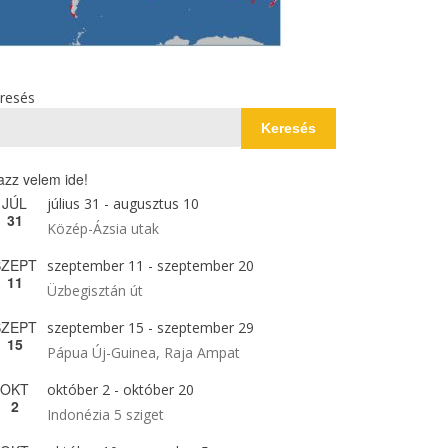
resés
Keresés
azz velem ide!
JÚL
július 31
-
augusztus 10
31
Közép-Ázsia utak
SZEPT
szeptember 11
-
szeptember 20
11
Üzbegisztán út
SZEPT
szeptember 15
-
szeptember 29
15
Pápua Új-Guinea, Raja Ampat
OKT
október 2
-
október 20
2
Indonézia 5 sziget