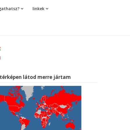
athatsz?
linkek
 térképen látod merre jártam