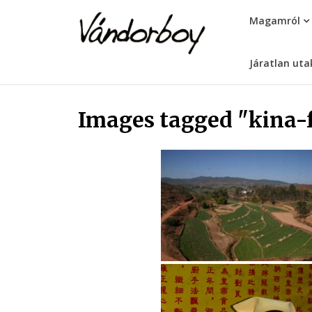
Skip
vandorboy
Magamról
to
content
Járatlan uta
Images tagged "kina-