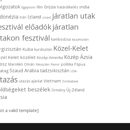
olgozatok
india
Grúzia
film
határátkelés
Egyiptom
járatlan utak
ndonézia
Izland
Irán
izrael
járatlan
esztivál előadók
takon fesztivál
kambodzsa
kazahsztán
Közel-Kelet
rgizisztán
Kuba
kurdisztán
Közép Ázsia
zel Kelet
közélet
Közép-Amerika
osz
Marokkó
Omán
politika
Pápua
Pakisztán
Pamír
Szaud Arábia
tadzsikisztán
vatag
USA
tazás
Vietnam
utazás ajánlat
Zimbabwe
öldségeket beszélek
Új-Zéland
Örmény
sia
ot a valid template]