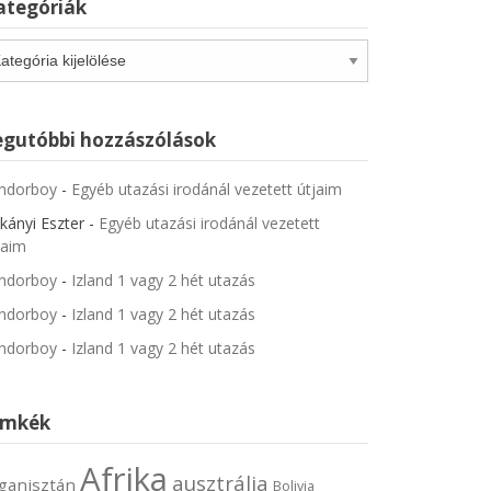
ategóriák
tegóriák
egutóbbi hozzászólások
ndorboy
-
Egyéb utazási irodánál vezetett útjaim
kányi Eszter
-
Egyéb utazási irodánál vezetett
jaim
ndorboy
-
Izland 1 vagy 2 hét utazás
ndorboy
-
Izland 1 vagy 2 hét utazás
ndorboy
-
Izland 1 vagy 2 hét utazás
ímkék
Afrika
ausztrália
ganisztán
Bolivia