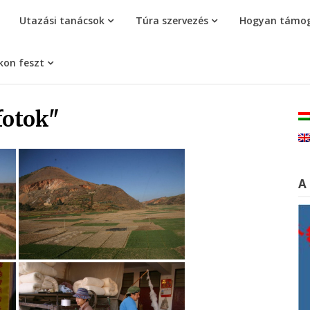
Utazási tanácsok
Túra szervezés
Hogyan támog
kon feszt
fotok"
A