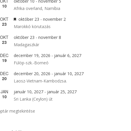
OKT
október 10
-
november 5
10
Afrika overland, Namíbia
OKT
Kiemelt
október 23
-
november 2
23
Marokkó körutazás
OKT
október 23
-
november 8
23
Madagaszkár
DEC
december 19, 2026
-
január 6, 2027
19
Fülöp-szk.-Borneó
DEC
december 20, 2026
-
január 10, 2027
20
Laosz-Vietnam-Kambodzsa.
JAN
január 10, 2027
-
január 25, 2027
10
Sri Lanka (Ceylon) út
ptár megtekintése