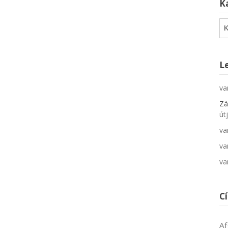
K
Ka
L
va
Zá
út
va
va
va
C
Af