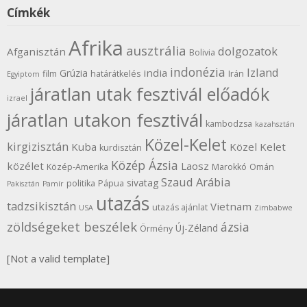
Címkék
Afrika
ausztrália
dolgozatok
Afganisztán
Bolivia
indonézia
Izland
india
Grúzia
film
határátkelés
Irán
Egyiptom
járatlan utak fesztivál előadók
izrael
járatlan utakon fesztivál
kambodzsa
kazahsztán
Közel-Kelet
kirgizisztán
Kuba
Közel Kelet
kurdisztán
Közép Ázsia
közélet
Laosz
Közép-Amerika
Marokkó
Omán
Szaud Arábia
sivatag
politika
Pápua
Pakisztán
Pamír
utazás
tadzsikisztán
Vietnam
utazás ajánlat
USA
Zimbabwe
zöldségeket beszélek
ázsia
Új-Zéland
Örmény
[Not a valid template]