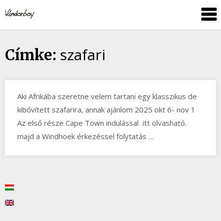
Skip
vandorboy
to
content
szafari
Címke:
Aki Afrikába szeretne velem tartani egy klasszikus de
kibővített szafarira, annak ajánlom 2025 okt 6- nov 1
Az első része Cape Town indulással itt olvasható.
majd a Windhoek érkezéssel folytatás …