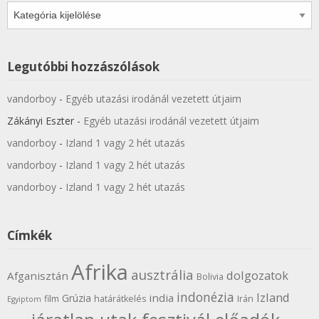
Kategóriák
Legutóbbi hozzászólások
vandorboy
-
Egyéb utazási irodánál vezetett útjaim
Zákányi Eszter
-
Egyéb utazási irodánál vezetett útjaim
vandorboy
-
Izland 1 vagy 2 hét utazás
vandorboy
-
Izland 1 vagy 2 hét utazás
vandorboy
-
Izland 1 vagy 2 hét utazás
Címkék
Afrika
ausztrália
dolgozatok
Afganisztán
Bolivia
indonézia
Izland
india
Grúzia
film
határátkelés
Irán
Egyiptom