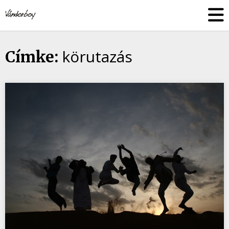
Skip
vandorboy
to
content
körutazás
Címke: