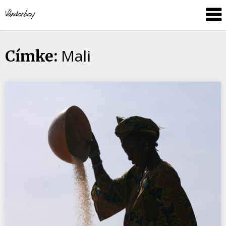
Skip
vandorboy
to
content
Mali
Címke: