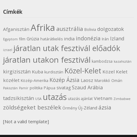
Címkék
Afrika
ausztrália
dolgozatok
Afganisztán
Bolivia
indonézia
Izland
india
Grúzia
film
határátkelés
Irán
Egyiptom
járatlan utak fesztivál előadók
izrael
járatlan utakon fesztivál
kambodzsa
kazahsztán
Közel-Kelet
kirgizisztán
Kuba
Közel Kelet
kurdisztán
Közép Ázsia
közélet
Laosz
Közép-Amerika
Marokkó
Omán
Szaud Arábia
sivatag
politika
Pápua
Pakisztán
Pamír
utazás
tadzsikisztán
Vietnam
utazás ajánlat
USA
Zimbabwe
zöldségeket beszélek
ázsia
Új-Zéland
Örmény
[Not a valid template]