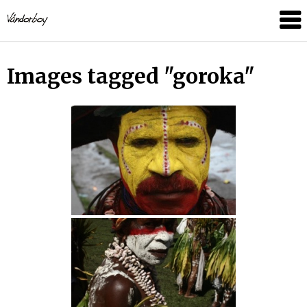
Skip
vandorboy
to
content
Images tagged "goroka"