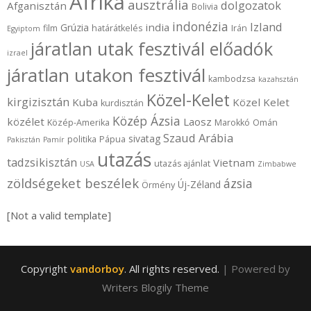
Afrika
ausztrália
dolgozatok
Afganisztán
Bolivia
indonézia
Izland
india
Grúzia
film
határátkelés
Irán
Egyiptom
járatlan utak fesztivál előadók
izrael
járatlan utakon fesztivál
kambodzsa
kazahsztán
Közel-Kelet
kirgizisztán
Kuba
Közel Kelet
kurdisztán
Közép Ázsia
közélet
Laosz
Közép-Amerika
Marokkó
Omán
Szaud Arábia
sivatag
politika
Pápua
Pakisztán
Pamír
utazás
tadzsikisztán
Vietnam
utazás ajánlat
USA
Zimbabwe
zöldségeket beszélek
ázsia
Új-Zéland
Örmény
[Not a valid template]
Copyright
vandorboy
. All rights reserved.
| Powered by
Writers Blogily Theme