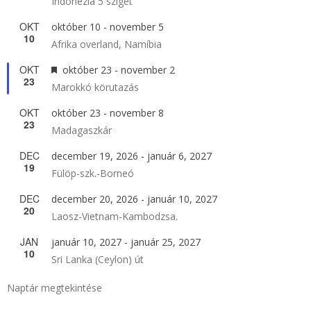
Indonézia 5 sziget
OKT
október 10
-
november 5
10
Afrika overland, Namíbia
OKT
Kiemelt
október 23
-
november 2
23
Marokkó körutazás
OKT
október 23
-
november 8
23
Madagaszkár
DEC
december 19, 2026
-
január 6, 2027
19
Fülöp-szk.-Borneó
DEC
december 20, 2026
-
január 10, 2027
20
Laosz-Vietnam-Kambodzsa.
JAN
január 10, 2027
-
január 25, 2027
10
Sri Lanka (Ceylon) út
Naptár megtekintése