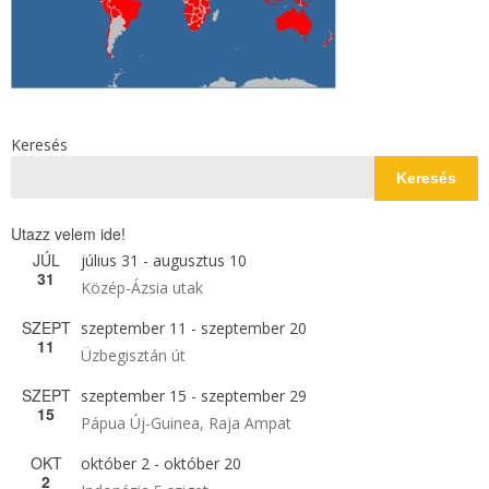
Keresés
Keresés
Utazz velem ide!
JÚL
július 31
-
augusztus 10
31
Közép-Ázsia utak
SZEPT
szeptember 11
-
szeptember 20
11
Üzbegisztán út
SZEPT
szeptember 15
-
szeptember 29
15
Pápua Új-Guinea, Raja Ampat
OKT
október 2
-
október 20
2