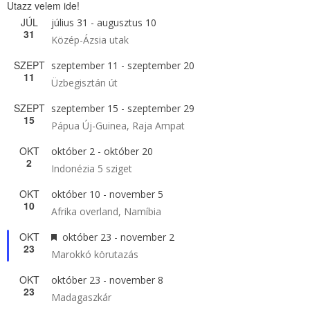
Utazz velem ide!
JÚL
július 31
-
augusztus 10
31
Közép-Ázsia utak
SZEPT
szeptember 11
-
szeptember 20
11
Üzbegisztán út
SZEPT
szeptember 15
-
szeptember 29
15
Pápua Új-Guinea, Raja Ampat
OKT
október 2
-
október 20
2
Indonézia 5 sziget
OKT
október 10
-
november 5
10
Afrika overland, Namíbia
OKT
Kiemelt
október 23
-
november 2
23
Marokkó körutazás
OKT
október 23
-
november 8
23
Madagaszkár