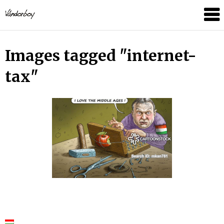
Skip
vandorboy
to
content
Images tagged "internet-
tax"