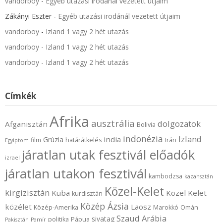
vandorboy
-
Egyéb utazási irodánál vezetett útjaim
Zákányi Eszter
-
Egyéb utazási irodánál vezetett útjaim
vandorboy
-
Izland 1 vagy 2 hét utazás
vandorboy
-
Izland 1 vagy 2 hét utazás
vandorboy
-
Izland 1 vagy 2 hét utazás
Címkék
Afrika
ausztrália
dolgozatok
Afganisztán
Bolivia
indonézia
Izland
india
Grúzia
film
határátkelés
Irán
Egyiptom
járatlan utak fesztivál előadók
izrael
járatlan utakon fesztivál
kambodzsa
kazahsztán
Közel-Kelet
kirgizisztán
Kuba
Közel Kelet
kurdisztán
Közép Ázsia
közélet
Laosz
Közép-Amerika
Marokkó
Omán
Szaud Arábia
sivatag
politika
Pápua
Pakisztán
Pamír