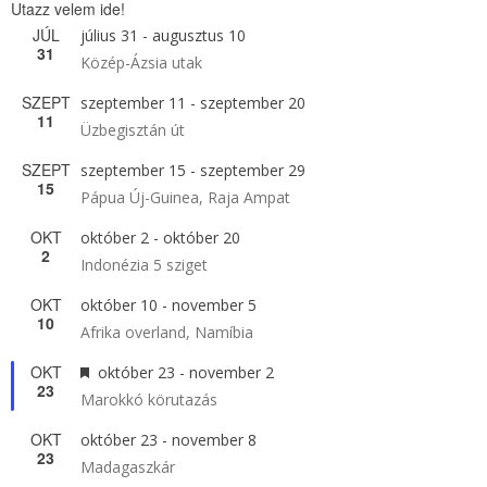
Utazz velem ide!
JÚL
július 31
-
augusztus 10
31
Közép-Ázsia utak
SZEPT
szeptember 11
-
szeptember 20
11
Üzbegisztán út
SZEPT
szeptember 15
-
szeptember 29
15
Pápua Új-Guinea, Raja Ampat
OKT
október 2
-
október 20
2
Indonézia 5 sziget
OKT
október 10
-
november 5
10
Afrika overland, Namíbia
OKT
Kiemelt
október 23
-
november 2
23
Marokkó körutazás
OKT
október 23
-
november 8
23
Madagaszkár