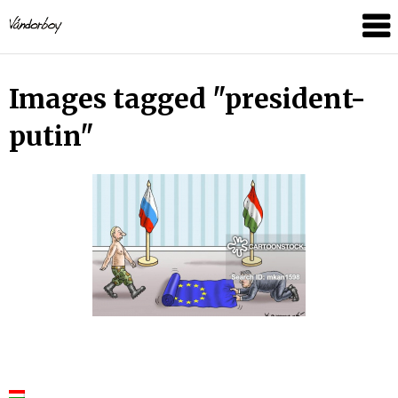
Skip
vandorboy
to
content
Images tagged "president-
putin"