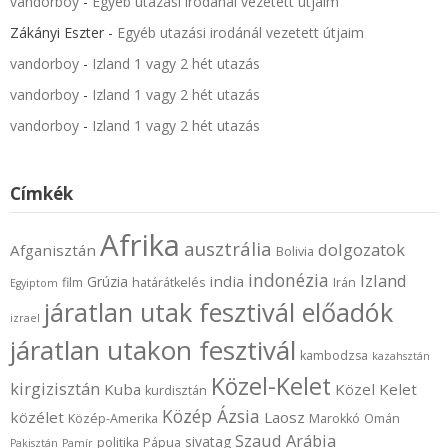
vandorboy
-
Egyéb utazási irodánál vezetett útjaim
Zákányi Eszter
-
Egyéb utazási irodánál vezetett útjaim
vandorboy
-
Izland 1 vagy 2 hét utazás
vandorboy
-
Izland 1 vagy 2 hét utazás
vandorboy
-
Izland 1 vagy 2 hét utazás
Címkék
Afrika
ausztrália
dolgozatok
Afganisztán
Bolivia
indonézia
Izland
india
Grúzia
film
határátkelés
Irán
Egyiptom
járatlan utak fesztivál előadók
izrael
járatlan utakon fesztivál
kambodzsa
kazahsztán
Közel-Kelet
kirgizisztán
Kuba
Közel Kelet
kurdisztán
Közép Ázsia
közélet
Laosz
Közép-Amerika
Marokkó
Omán
Szaud Arábia
sivatag
politika
Pápua
Pakisztán
Pamír