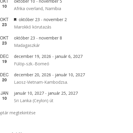
OKT
október 10
-
november 5
10
Afrika overland, Namíbia
OKT
Kiemelt
október 23
-
november 2
23
Marokkó körutazás
OKT
október 23
-
november 8
23
Madagaszkár
DEC
december 19, 2026
-
január 6, 2027
19
Fülöp-szk.-Borneó
DEC
december 20, 2026
-
január 10, 2027
20
Laosz-Vietnam-Kambodzsa.
JAN
január 10, 2027
-
január 25, 2027
10
Sri Lanka (Ceylon) út
ptár megtekintése