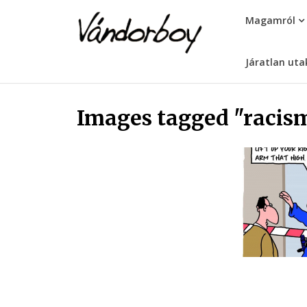
Skip
vandorboy
Magamról
to
content
Járatlan uta
Images tagged "racis