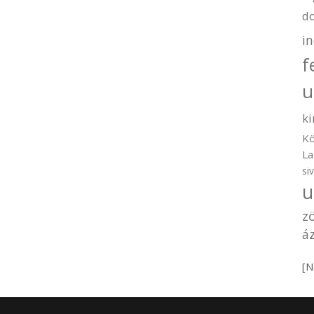
d
i
f
u
ki
Kö
La
si
u
z
áz
[N