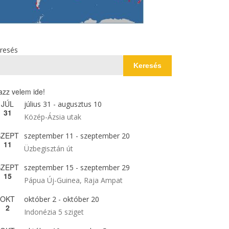
resés
Keresés
azz velem ide!
JÚL
július 31
-
augusztus 10
31
Közép-Ázsia utak
SZEPT
szeptember 11
-
szeptember 20
11
Üzbegisztán út
SZEPT
szeptember 15
-
szeptember 29
15
Pápua Új-Guinea, Raja Ampat
OKT
október 2
-
október 20
2
Indonézia 5 sziget