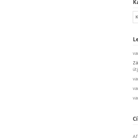
K
Ka
L
va
Zá
út
va
va
va
C
Af