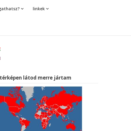
athatsz?
linkek
 térképen látod merre jártam