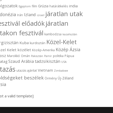
olgozatok
india
Grúzia
film
határátkelés
Egyiptom
járatlan utak
ndonézia
Izland
Irán
izrael
járatlan
esztivál előadók
takon fesztivál
kambodzsa
kazahsztán
Közel-Kelet
rgizisztán
Kuba
kurdisztán
Közép Ázsia
zel Kelet
közélet
Közép-Amerika
osz
Marokkó
Omán
politika
Pápua
Pakisztán
Pamír
Szaud Arábia
tadzsikisztán
vatag
USA
tazás
Vietnam
utazás ajánlat
Zimbabwe
öldségeket beszélek
Új-Zéland
Örmény
sia
ot a valid template]