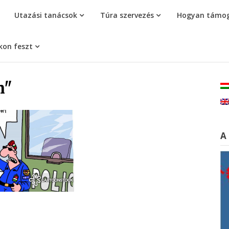
Utazási tanácsok
Túra szervezés
Hogyan támog
kon feszt
m"
A