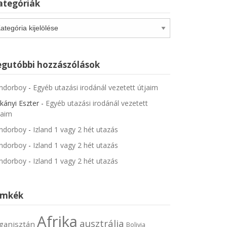
ategóriák
tegóriák
egutóbbi hozzászólások
ndorboy
-
Egyéb utazási irodánál vezetett útjaim
kányi Eszter
-
Egyéb utazási irodánál vezetett
jaim
ndorboy
-
Izland 1 vagy 2 hét utazás
ndorboy
-
Izland 1 vagy 2 hét utazás
ndorboy
-
Izland 1 vagy 2 hét utazás
ímkék
Afrika
ausztrália
ganisztán
Bolivia