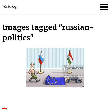
Skip
vandorboy
to
content
Images tagged "russian-
politics"