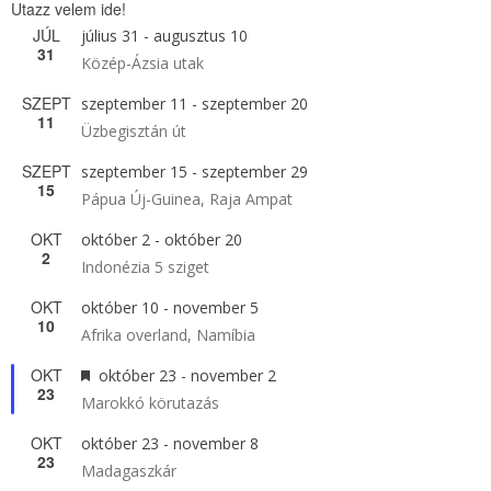
Utazz velem ide!
JÚL
július 31
-
augusztus 10
31
Közép-Ázsia utak
SZEPT
szeptember 11
-
szeptember 20
11
Üzbegisztán út
SZEPT
szeptember 15
-
szeptember 29
15
Pápua Új-Guinea, Raja Ampat
OKT
október 2
-
október 20
2
Indonézia 5 sziget
OKT
október 10
-
november 5
10
Afrika overland, Namíbia
OKT
Kiemelt
október 23
-
november 2
23
Marokkó körutazás
OKT
október 23
-
november 8
23
Madagaszkár