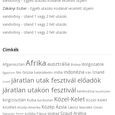
vandorboy
-
Egyéb utazási irodánál vezetett útjaim
Zákányi Eszter
-
Egyéb utazási irodánál vezetett útjaim
vandorboy
-
Izland 1 vagy 2 hét utazás
vandorboy
-
Izland 1 vagy 2 hét utazás
vandorboy
-
Izland 1 vagy 2 hét utazás
Címkék
Afrika
ausztrália
dolgozatok
Afganisztán
Bolivia
indonézia
Izland
india
Grúzia
film
határátkelés
Irán
Egyiptom
járatlan utak fesztivál előadók
izrael
járatlan utakon fesztivál
kambodzsa
kazahsztán
Közel-Kelet
kirgizisztán
Kuba
Közel Kelet
kurdisztán
Közép Ázsia
közélet
Laosz
Közép-Amerika
Marokkó
Omán
Szaud Arábia
sivatag
politika
Pápua
Pakisztán
Pamír