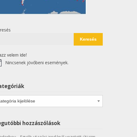
resés
Keresés
azz velem ide!
Nincsenek jövőbeni események.
tice
ategóriák
tegóriák
egutóbbi hozzászólások
ndorboy
-
Egyéb utazási irodánál vezetett útjaim