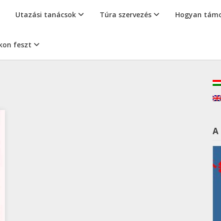
Utazási tanácsok
Túra szervezés
Hogyan támo
kon feszt
A