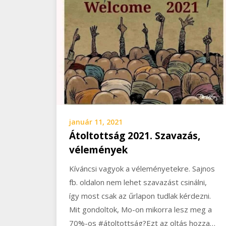
január 11, 2021
Átoltottság 2021. Szavazás,
vélemények
Kíváncsi vagyok a véleményetekre. Sajnos
fb. oldalon nem lehet szavazást csinálni,
így most csak az űrlapon tudlak kérdezni.
Mit gondoltok, Mo-on mikorra lesz meg a
70%-os #átoltottság?Ezt az oltás hozza…