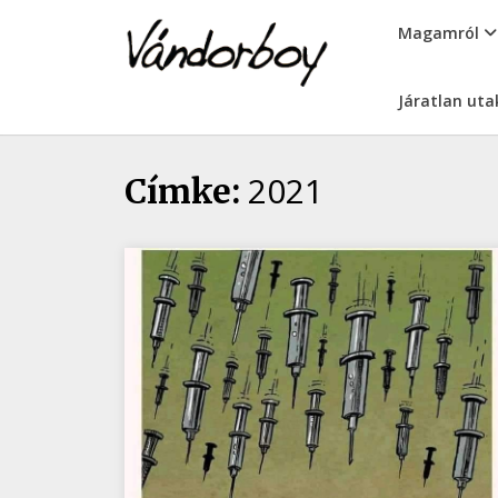
Skip
vandorboy
Magamról
to
content
Járatlan uta
2021
Címke: