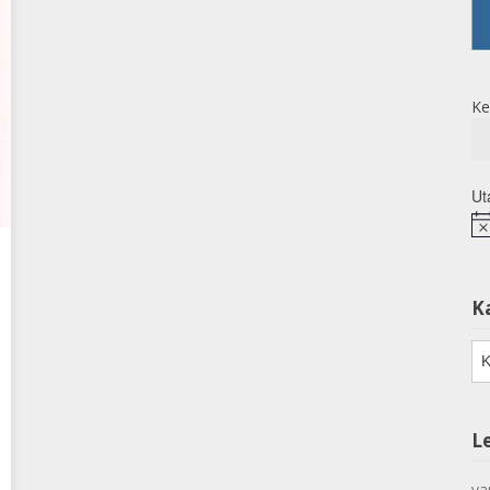
Ke
Ut
No
K
Ka
L
va