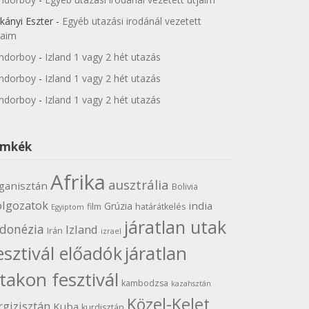
kányi Eszter
-
Egyéb utazási irodánál vezetett
jaim
ndorboy
-
Izland 1 vagy 2 hét utazás
ndorboy
-
Izland 1 vagy 2 hét utazás
ndorboy
-
Izland 1 vagy 2 hét utazás
ímkék
Afrika
ausztrália
ganisztán
Bolivia
olgozatok
india
Grúzia
film
határátkelés
Egyiptom
járatlan utak
ndonézia
Izland
Irán
izrael
járatlan
esztivál előadók
takon fesztivál
kambodzsa
kazahsztán
Közel-Kelet
rgizisztán
Kuba
kurdisztán