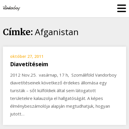
Skip
vandorboy
to
content
Afganistan
Címke:
október 27, 2011
Diavetítéseim
2012 Nov.25. vasárnap, 17 h, Szomáliföld Vandorboy
diavetítéseinek következő érdekes állomása egy
turisták – sőt külföldiek által sem látogatott
területekre kalauzolja el hallgatóságát. A képes
élménybeszámolója alapján megtudhatjuk, hogyan
jutott…