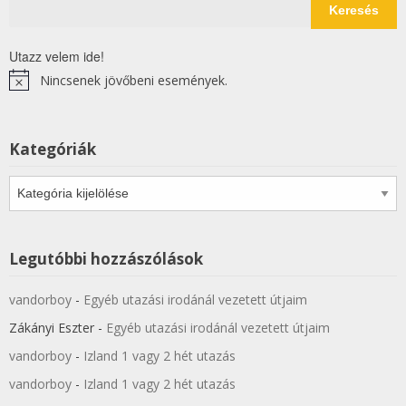
Keresés
Utazz velem ide!
Nincsenek jövőbeni események.
Notice
Kategóriák
Kategóriák
Legutóbbi hozzászólások
vandorboy
-
Egyéb utazási irodánál vezetett útjaim
Zákányi Eszter
-
Egyéb utazási irodánál vezetett útjaim
vandorboy
-
Izland 1 vagy 2 hét utazás
vandorboy
-
Izland 1 vagy 2 hét utazás