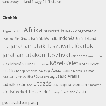
vandorboy
-
Izland 1 vagy 2 hét utazás
Címkék
Afrika
ausztrália
dolgozatok
Afganisztán
Bolivia
indonézia
Izland
india
Grúzia
film
határátkelés
Irán
Egyiptom
járatlan utak fesztivál előadók
izrael
járatlan utakon fesztivál
kambodzsa
kazahsztán
Közel-Kelet
kirgizisztán
Kuba
Közel Kelet
kurdisztán
Közép Ázsia
közélet
Laosz
Közép-Amerika
Marokkó
Omán
Szaud Arábia
sivatag
politika
Pápua
Pakisztán
Pamír
utazás
tadzsikisztán
Vietnam
utazás ajánlat
USA
Zimbabwe
zöldségeket beszélek
ázsia
Új-Zéland
Örmény
[Not a valid template]