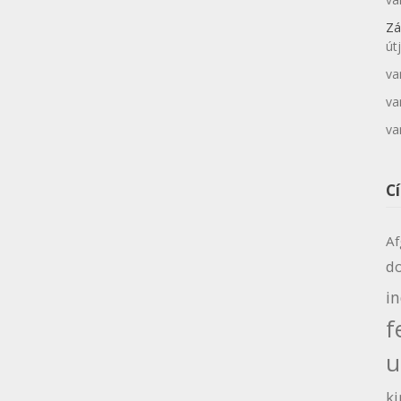
Zá
út
va
va
va
C
Af
d
i
f
u
ki