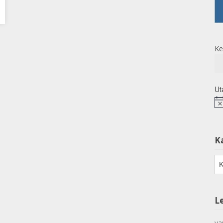
Ke
Ut
No
K
Ka
L
va