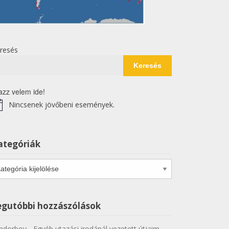
resés
Keresés
azz velem ide!
Nincsenek jövőbeni események.
tice
ategóriák
tegóriák
egutóbbi hozzászólások
ndorboy
-
Egyéb utazási irodánál vezetett útjaim