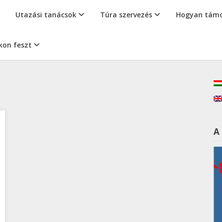
Utazási tanácsok
Túra szervezés
Hogyan támo
kon feszt
A