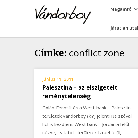
Skip
vandorboy
Magamról
to
content
Járatlan uta
conflict zone
Címke:
június 11, 2011
Palesztina – az elszigetelt
reménytelenség
Gólán-Fennsík és a West-bank – Palesztin
területek Vándorboy (ki?) jelenti Na szóval,
hol is kezdjem. West bank – Jordánia felől
nézve,– vitatott területek Izrael felől,