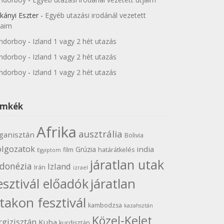
kányi Eszter
-
Egyéb utazási irodánál vezetett
jaim
ndorboy
-
Izland 1 vagy 2 hét utazás
ndorboy
-
Izland 1 vagy 2 hét utazás
ndorboy
-
Izland 1 vagy 2 hét utazás
ímkék
Afrika
ausztrália
ganisztán
Bolivia
olgozatok
india
Grúzia
film
határátkelés
Egyiptom
járatlan utak
ndonézia
Izland
Irán
izrael
járatlan
esztivál előadók
takon fesztivál
kambodzsa
kazahsztán
Közel-Kelet
rgizisztán
Kuba
kurdisztán