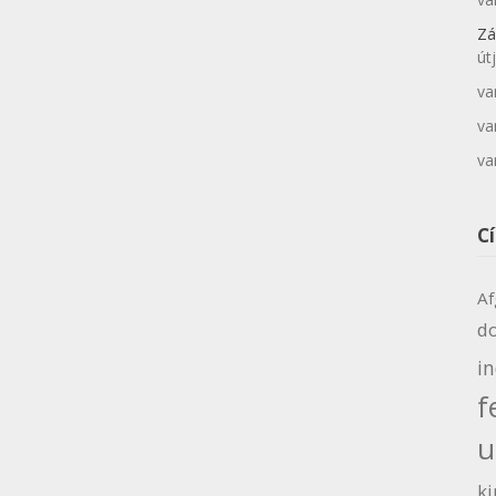
Zá
út
va
va
va
C
Af
d
i
f
u
ki