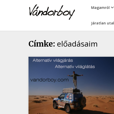
Skip
vandorboy
Magamról
to
content
Járatlan uta
előadásaim
Címke: