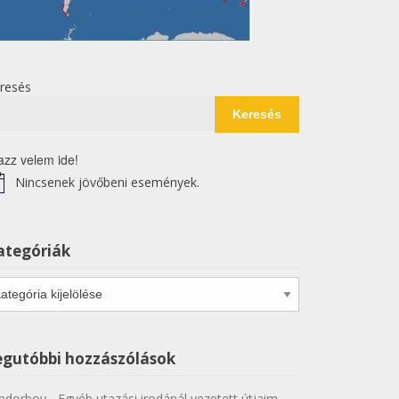
resés
Keresés
azz velem ide!
Nincsenek jövőbeni események.
tice
ategóriák
tegóriák
egutóbbi hozzászólások
ndorboy
-
Egyéb utazási irodánál vezetett útjaim