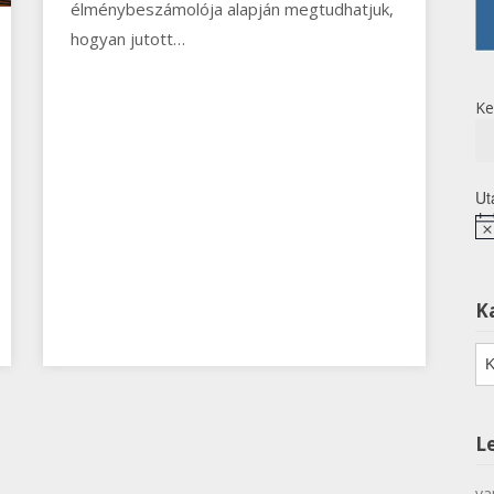
élménybeszámolója alapján megtudhatjuk,
hogyan jutott…
Ke
Ut
No
K
Ka
L
va