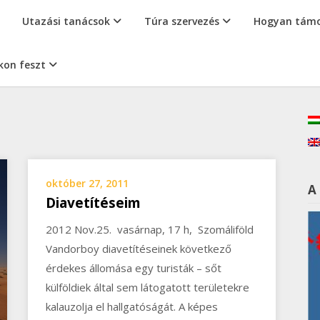
Utazási tanácsok
Túra szervezés
Hogyan támo
kon feszt
október 27, 2011
A
Diavetítéseim
2012 Nov.25. vasárnap, 17 h, Szomáliföld
Vandorboy diavetítéseinek következő
érdekes állomása egy turisták – sőt
külföldiek által sem látogatott területekre
kalauzolja el hallgatóságát. A képes