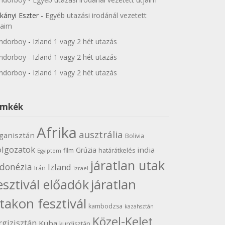
kányi Eszter
-
Egyéb utazási irodánál vezetett
jaim
ndorboy
-
Izland 1 vagy 2 hét utazás
ndorboy
-
Izland 1 vagy 2 hét utazás
ndorboy
-
Izland 1 vagy 2 hét utazás
ímkék
Afrika
ausztrália
ganisztán
Bolivia
olgozatok
india
Grúzia
film
határátkelés
Egyiptom
járatlan utak
ndonézia
Izland
Irán
izrael
járatlan
esztivál előadók
takon fesztivál
kambodzsa
kazahsztán
Közel-Kelet
rgizisztán
Kuba
kurdisztán