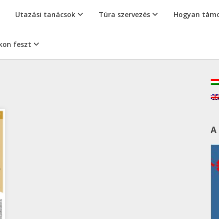
Utazási tanácsok
Túra szervezés
Hogyan támo
kon feszt
A