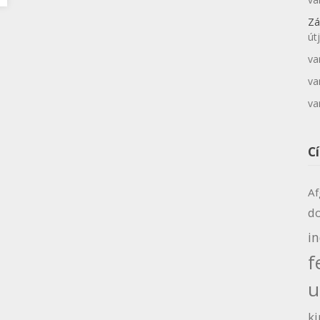
Zá
út
va
va
va
C
Af
d
i
f
u
ki