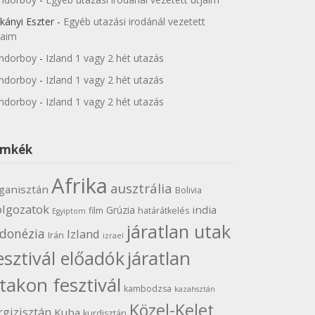
kányi Eszter
-
Egyéb utazási irodánál vezetett
jaim
ndorboy
-
Izland 1 vagy 2 hét utazás
ndorboy
-
Izland 1 vagy 2 hét utazás
ndorboy
-
Izland 1 vagy 2 hét utazás
ímkék
Afrika
ausztrália
ganisztán
Bolivia
olgozatok
india
Grúzia
film
határátkelés
Egyiptom
járatlan utak
ndonézia
Izland
Irán
izrael
járatlan
esztivál előadók
takon fesztivál
kambodzsa
kazahsztán
Közel-Kelet
rgizisztán
Kuba
kurdisztán