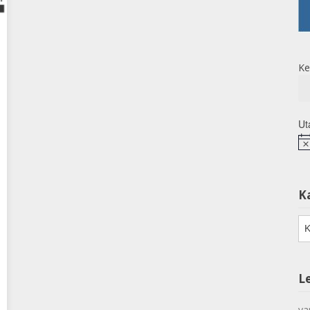
Ke
Ut
No
K
Ka
L
va