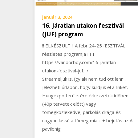
január 3, 2024
16. Járatlan utakon fesztivál
(JUF) program
!! ELKÉSZÜLT !! A febr 24-25 fESZTIVÁL
részletes programja ITT
https://vandorboy.com/16-jaratlan-
utakon-fesztival-juf…/
Streameljük is, így aki nem tud ott lenni,
jelezheti űrlapon, hogy küldjük el a linket.
Hungexpo területére érkezzetek időben
(40p tervetek előtt) vagy
tömegközlekedve, parkolás drága és
nagyon lassú a tömeg miatt + bejutás az A
pavilonig..