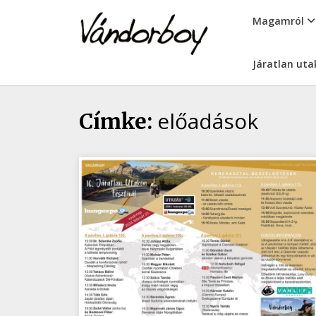
Skip
vandorboy
Magamról
to
content
Járatlan uta
előadások
Címke: