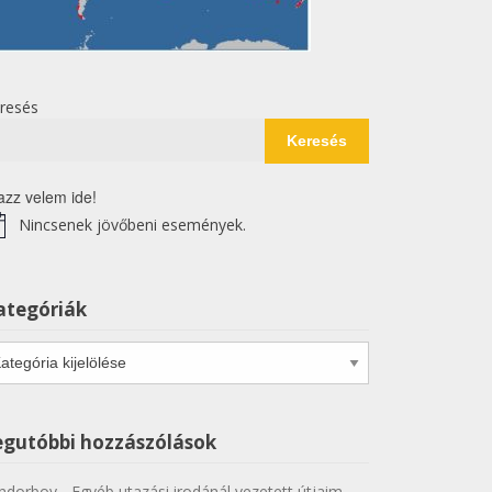
resés
Keresés
azz velem ide!
Nincsenek jövőbeni események.
tice
ategóriák
tegóriák
egutóbbi hozzászólások
ndorboy
-
Egyéb utazási irodánál vezetett útjaim