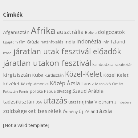
Címkék
Afrika
ausztrália
dolgozatok
Afganisztán
Bolivia
indonézia
Izland
india
Grúzia
film
határátkelés
Irán
Egyiptom
járatlan utak fesztivál előadók
izrael
járatlan utakon fesztivál
kambodzsa
kazahsztán
Közel-Kelet
kirgizisztán
Kuba
Közel Kelet
kurdisztán
Közép Ázsia
közélet
Laosz
Közép-Amerika
Marokkó
Omán
Szaud Arábia
sivatag
politika
Pápua
Pakisztán
Pamír
utazás
tadzsikisztán
Vietnam
utazás ajánlat
USA
Zimbabwe
zöldségeket beszélek
ázsia
Új-Zéland
Örmény
[Not a valid template]