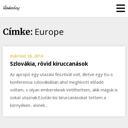
Skip
vandorboy
to
content
Europe
Címke:
március 16, 2014
Szlovákia, rövid kiruccanások
Az apropó egy utazási fesztivál volt, illetve egy Eu-s
konferencia szlovákiában ahol meghívott előadó
voltam, s olyan embereknek vetíthettem, akik maguk is
sokat utaznak.Ezután kis kiruccanásokat tettem a
környéken.. ennek…