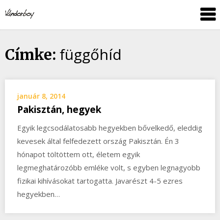
Skip
vandorboy
to
content
függőhíd
Címke:
január 8, 2014
Pakisztán, hegyek
Egyik legcsodálatosabb hegyekben bővelkedő, eleddig
kevesek által felfedezett ország Pakisztán. Én 3
hónapot töltöttem ott, életem egyik
legmeghatározóbb emléke volt, s egyben legnagyobb
fizikai kihívásokat tartogatta. Javarészt 4-5 ezres
hegyekben…