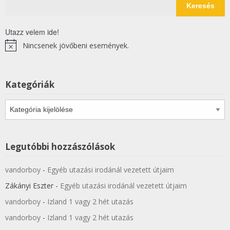
Keresés
Utazz velem ide!
Nincsenek jövőbeni események.
Notice
Kategóriák
Kategóriák
Legutóbbi hozzászólások
vandorboy
-
Egyéb utazási irodánál vezetett útjaim
Zákányi Eszter
-
Egyéb utazási irodánál vezetett útjaim
vandorboy
-
Izland 1 vagy 2 hét utazás
vandorboy
-
Izland 1 vagy 2 hét utazás