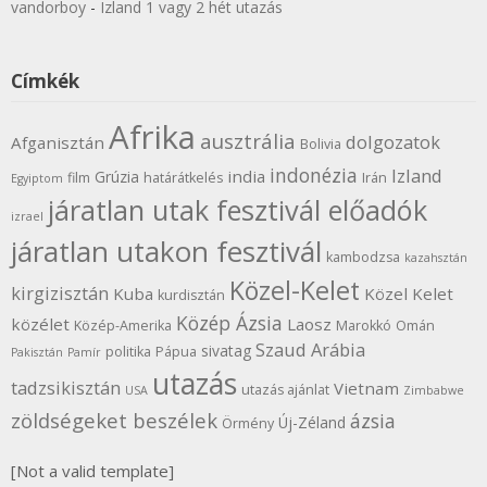
vandorboy
-
Izland 1 vagy 2 hét utazás
Címkék
Afrika
ausztrália
dolgozatok
Afganisztán
Bolivia
indonézia
Izland
india
Grúzia
film
határátkelés
Irán
Egyiptom
járatlan utak fesztivál előadók
izrael
járatlan utakon fesztivál
kambodzsa
kazahsztán
Közel-Kelet
kirgizisztán
Kuba
Közel Kelet
kurdisztán
Közép Ázsia
közélet
Laosz
Közép-Amerika
Marokkó
Omán
Szaud Arábia
sivatag
politika
Pápua
Pakisztán
Pamír
utazás
tadzsikisztán
Vietnam
utazás ajánlat
USA
Zimbabwe
zöldségeket beszélek
ázsia
Új-Zéland
Örmény
[Not a valid template]