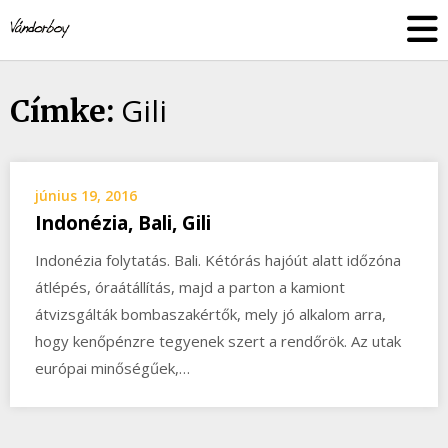
Skip
vandorboy
to
content
Gili
Címke:
június 19, 2016
Indonézia, Bali, Gili
Indonézia folytatás. Bali. Kétórás hajóút alatt időzóna
átlépés, óraátállítás, majd a parton a kamiont
átvizsgálták bombaszakértők, mely jó alkalom arra,
hogy kenőpénzre tegyenek szert a rendőrök. Az utak
európai minőségűek,…