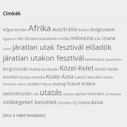
Címkék
Afrika
ausztrália
dolgozatok
Afganisztán
Bolivia
indonézia
Izland
india
Grúzia
film
határátkelés
Irán
Egyiptom
járatlan utak fesztivál előadók
izrael
járatlan utakon fesztivál
kambodzsa
kazahsztán
Közel-Kelet
kirgizisztán
Kuba
Közel Kelet
kurdisztán
Közép Ázsia
közélet
Laosz
Közép-Amerika
Marokkó
Omán
Szaud Arábia
sivatag
politika
Pápua
Pakisztán
Pamír
utazás
tadzsikisztán
Vietnam
utazás ajánlat
USA
Zimbabwe
zöldségeket beszélek
ázsia
Új-Zéland
Örmény
[Not a valid template]