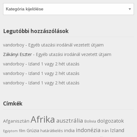
Kategóriák
Legutóbbi hozzászólások
vandorboy
-
Egyéb utazási irodánál vezetett útjaim
Zákányi Eszter
-
Egyéb utazási irodánál vezetett útjaim
vandorboy
-
Izland 1 vagy 2 hét utazás
vandorboy
-
Izland 1 vagy 2 hét utazás
vandorboy
-
Izland 1 vagy 2 hét utazás
Címkék
Afrika
ausztrália
dolgozatok
Afganisztán
Bolivia
indonézia
Izland
india
Grúzia
film
határátkelés
Irán
Egyiptom