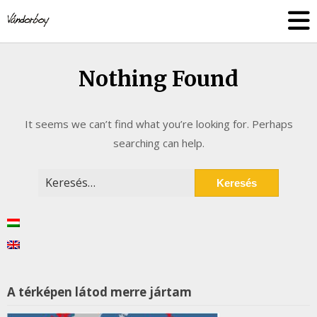
Skip
vandorboy
to
content
Nothing Found
It seems we can’t find what you’re looking for. Perhaps
searching can help.
Keresés:
A térképen látod merre jártam