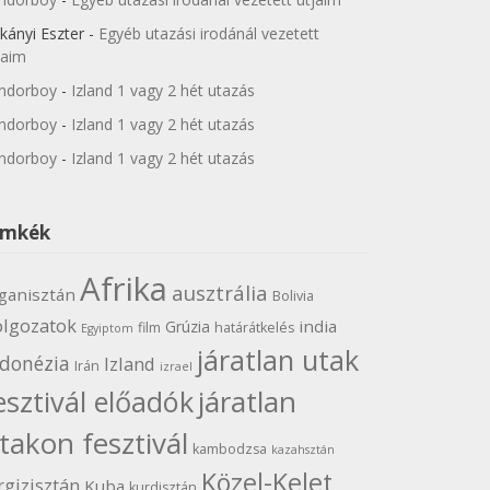
kányi Eszter
-
Egyéb utazási irodánál vezetett
jaim
ndorboy
-
Izland 1 vagy 2 hét utazás
ndorboy
-
Izland 1 vagy 2 hét utazás
ndorboy
-
Izland 1 vagy 2 hét utazás
ímkék
Afrika
ausztrália
ganisztán
Bolivia
olgozatok
india
Grúzia
film
határátkelés
Egyiptom
járatlan utak
ndonézia
Izland
Irán
izrael
járatlan
esztivál előadók
takon fesztivál
kambodzsa
kazahsztán
Közel-Kelet
rgizisztán
Kuba
kurdisztán