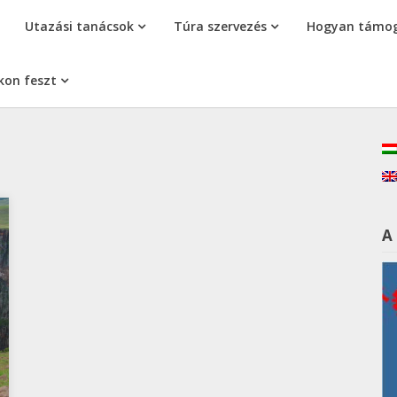
Utazási tanácsok
Túra szervezés
Hogyan támog
kon feszt
A