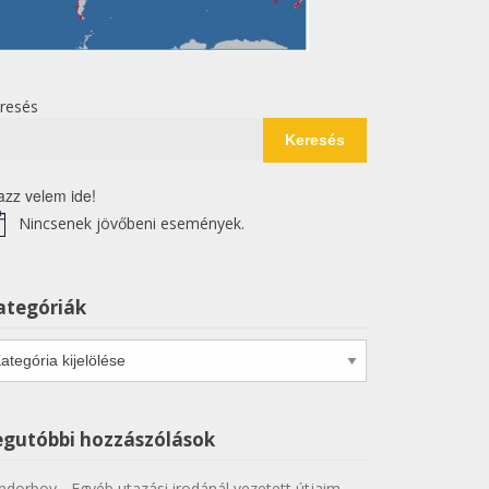
resés
Keresés
azz velem ide!
Nincsenek jövőbeni események.
tice
ategóriák
tegóriák
egutóbbi hozzászólások
ndorboy
-
Egyéb utazási irodánál vezetett útjaim