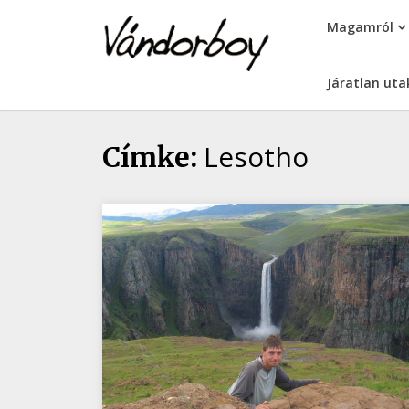
Skip
vandorboy
Magamról
to
content
Járatlan uta
Lesotho
Címke: