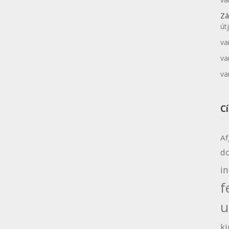
Zá
út
va
va
va
C
Af
d
i
f
u
ki