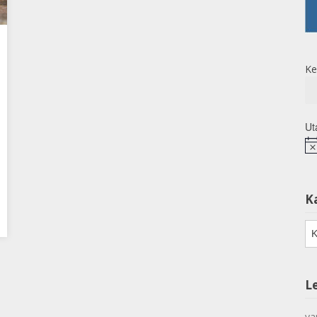
Ke
Ut
No
K
Ka
L
va