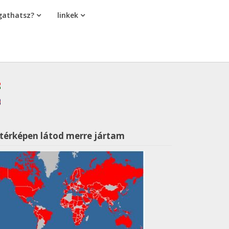
athatsz?
linkek
 térképen látod merre jártam