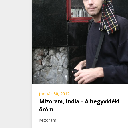
január 30, 2012
Mizoram, India – A hegyvidéki
öröm
Mizoram,