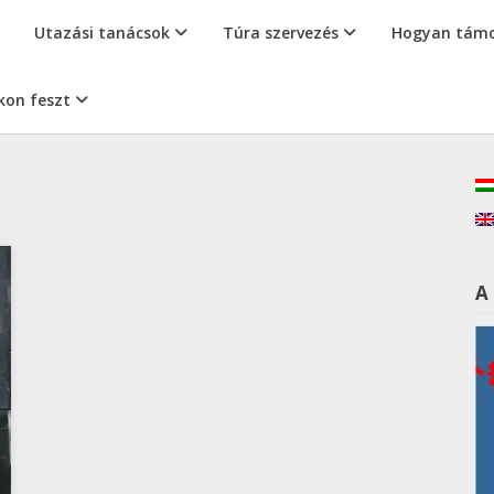
Utazási tanácsok
Túra szervezés
Hogyan támo
kon feszt
A