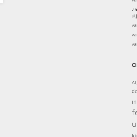
Zá
út
va
va
va
C
Af
d
i
f
u
ki