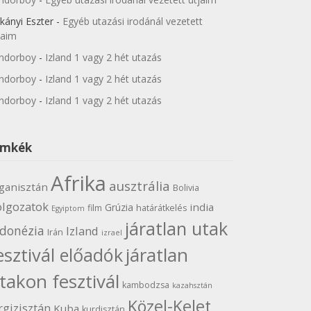
kányi Eszter
-
Egyéb utazási irodánál vezetett
jaim
ndorboy
-
Izland 1 vagy 2 hét utazás
ndorboy
-
Izland 1 vagy 2 hét utazás
ndorboy
-
Izland 1 vagy 2 hét utazás
ímkék
Afrika
ausztrália
ganisztán
Bolivia
olgozatok
india
Grúzia
film
határátkelés
Egyiptom
járatlan utak
ndonézia
Izland
Irán
izrael
járatlan
esztivál előadók
takon fesztivál
kambodzsa
kazahsztán
Közel-Kelet
rgizisztán
Kuba
kurdisztán