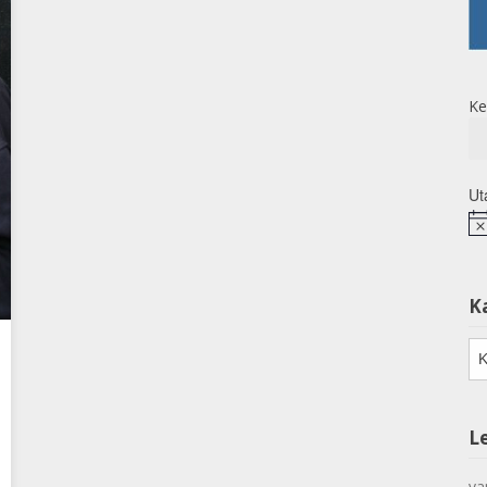
Ke
Ut
No
K
Ka
L
va