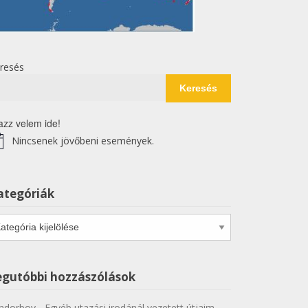
resés
Keresés
azz velem ide!
Nincsenek jövőbeni események.
tice
ategóriák
tegóriák
egutóbbi hozzászólások
ndorboy
-
Egyéb utazási irodánál vezetett útjaim