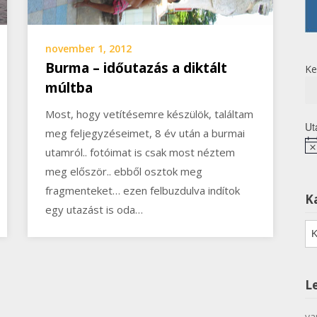
november 1, 2012
Burma – időutazás a diktált
Ke
múltba
Most, hogy vetítésemre készülök, találtam
Ut
meg feljegyzéseimet, 8 év után a burmai
No
utamról.. fotóimat is csak most néztem
meg először.. ebből osztok meg
fragmenteket… ezen felbuzdulva indítok
K
egy utazást is oda…
Ka
L
va