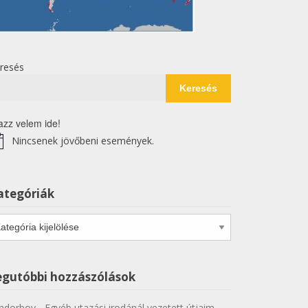
resés
Keresés
azz velem ide!
Nincsenek jövőbeni események.
tice
ategóriák
tegóriák
egutóbbi hozzászólások
ndorboy
-
Egyéb utazási irodánál vezetett útjaim