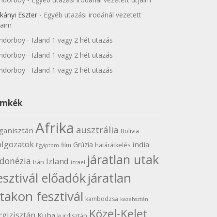
kányi Eszter
-
Egyéb utazási irodánál vezetett
jaim
ndorboy
-
Izland 1 vagy 2 hét utazás
ndorboy
-
Izland 1 vagy 2 hét utazás
ndorboy
-
Izland 1 vagy 2 hét utazás
ímkék
Afrika
ausztrália
ganisztán
Bolivia
olgozatok
india
Grúzia
film
határátkelés
Egyiptom
járatlan utak
ndonézia
Izland
Irán
izrael
járatlan
esztivál előadók
takon fesztivál
kambodzsa
kazahsztán
Közel-Kelet
rgizisztán
Kuba
kurdisztán