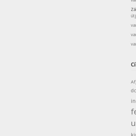
Zá
út
va
va
va
C
Af
d
i
f
u
ki