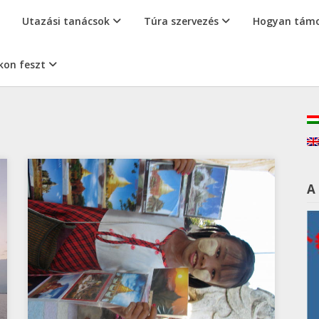
Utazási tanácsok
Túra szervezés
Hogyan támo
kon feszt
A