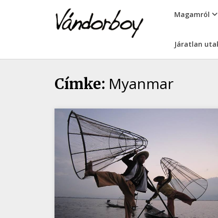
Skip
vandorboy
Magamról
to
content
Járatlan uta
Myanmar
Címke: