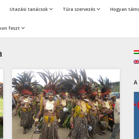
Utazási tanácsok
Túra szervezés
Hogyan támo
kon feszt
a
A