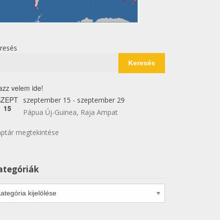
resés
Keresés
azz velem ide!
SZEPT
szeptember 15
-
szeptember 29
15
Pápua Új-Guinea, Raja Ampat
ptár megtekintése
ategóriák
tegóriák