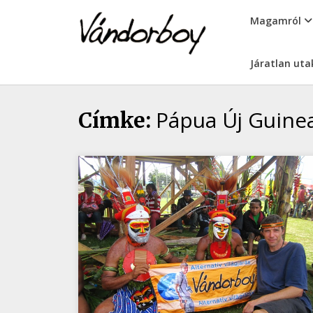
Skip
vandorboy
Magamról
to
content
Járatlan uta
Pápua Új Guine
Címke: