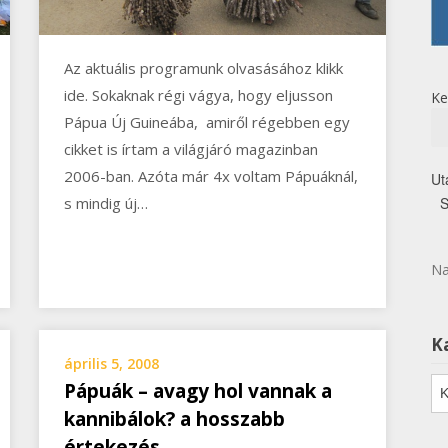
Az aktuális programunk olvasásához klikk
ide. Sokaknak régi vágya, hogy eljusson
Ke
Pápua Új Guineába, amiről régebben egy
cikket is írtam a világjáró magazinban
2006-ban. Azóta már 4x voltam Pápuáknál,
Ut
s mindig új…
Na
K
április 5, 2008
Ka
Pápuák – avagy hol vannak a
kannibálok? a hosszabb
értekezés