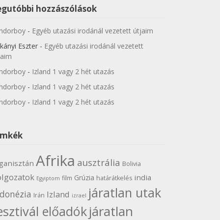
egutóbbi hozzászólások
ndorboy
-
Egyéb utazási irodánál vezetett útjaim
kányi Eszter
-
Egyéb utazási irodánál vezetett
jaim
ndorboy
-
Izland 1 vagy 2 hét utazás
ndorboy
-
Izland 1 vagy 2 hét utazás
ndorboy
-
Izland 1 vagy 2 hét utazás
ímkék
Afrika
ausztrália
ganisztán
Bolivia
olgozatok
india
Grúzia
film
határátkelés
Egyiptom
járatlan utak
ndonézia
Izland
Irán
izrael
járatlan
esztivál előadók