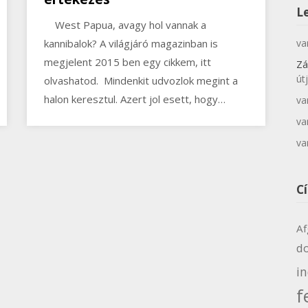
L
West Papua, avagy hol vannak a
va
kannibalok? A világjáró magazinban is
megjelent 2015 ben egy cikkem, itt
Zá
út
olvashatod. Mindenkit udvozlok megint a
halon keresztul. Azert jol esett, hogy…
va
va
va
C
Af
d
i
f