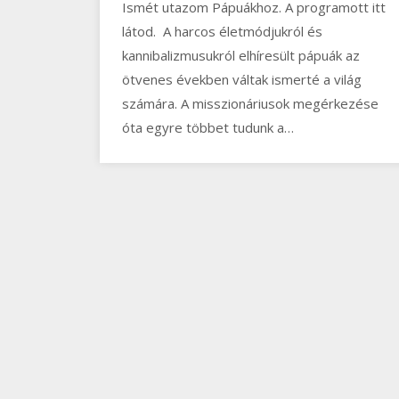
Ismét utazom Pápuákhoz. A programott itt
látod. A harcos életmódjukról és
kannibalizmusukról elhíresült pápuák az
ötvenes években váltak ismerté a világ
számára. A misszionáriusok megérkezése
óta egyre többet tudunk a…