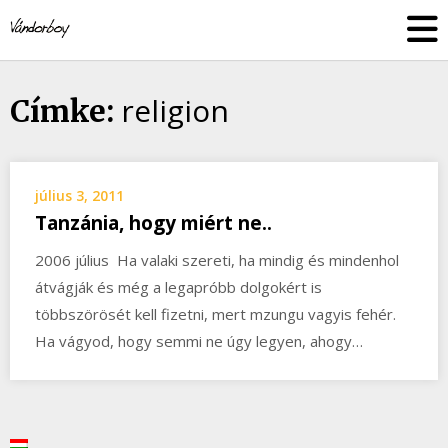
Skip
vandorboy
to
content
religion
Címke:
július 3, 2011
Tanzánia, hogy miért ne..
2006 július Ha valaki szereti, ha mindig és mindenhol
átvágják és még a legapróbb dolgokért is
többszörösét kell fizetni, mert mzungu vagyis fehér.
Ha vágyod, hogy semmi ne úgy legyen, ahogy…