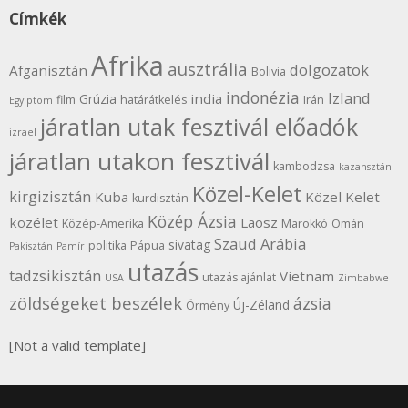
Címkék
Afrika
ausztrália
dolgozatok
Afganisztán
Bolivia
indonézia
Izland
india
Grúzia
film
határátkelés
Irán
Egyiptom
járatlan utak fesztivál előadók
izrael
járatlan utakon fesztivál
kambodzsa
kazahsztán
Közel-Kelet
kirgizisztán
Kuba
Közel Kelet
kurdisztán
Közép Ázsia
közélet
Laosz
Közép-Amerika
Marokkó
Omán
Szaud Arábia
sivatag
politika
Pápua
Pakisztán
Pamír
utazás
tadzsikisztán
Vietnam
utazás ajánlat
USA
Zimbabwe
zöldségeket beszélek
ázsia
Új-Zéland
Örmény
[Not a valid template]